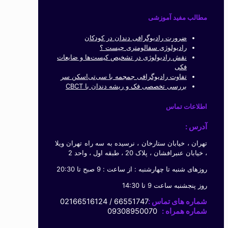
مطالب مفید آموزشی
ضرورت رادیوگرافی دندان در کودکان
رادیولوژی سفالومتری چیست ؟
نقش رادیولوژی در تشخیص کیست‌ها و ضایعات
فکی
تفاوت رادیوگرافی جمجمه با سی‌تی‌اسکن سر
بررسی تخصصی فک و ریشه دندان با CBCT
اطلاعات تماس
آدرس :
تهران ، خیابان ستارخان ، نرسیده به سه راه تهران ویلا
، خیابان عنبرافشان ، پلاک 20 ، طبقه اول ، واحد 2
روزهای شنبه تا چهارشنبه : از ساعت : 9 صبح تا 20:30
روز پنجشنبه ساعت 9 تا 14:30
شماره های تماس :
66551747 / 02166516124
شماره همراه :
09308950070