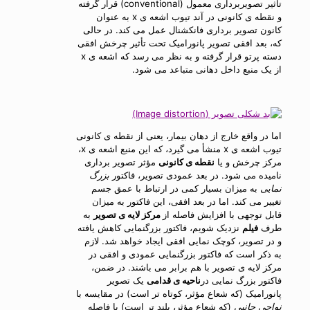
تأثیر تصویربرداری معمول (conventional) قرار گرفته
و نقطه ی کانونی در آند تیوب اشعه ی x به عنوان
کانون تصویر برداری فانکشنال عمل می کند. در حالی
که، بعد افقی تصویر پانورامیک تحت تأثیر چرخش افقی
دسته پرتو قرار گرفته و به نظر می رسد که اشعه ی x
از یک منبع داخل دهانی متباعد می شود.
اما در واقع خارج از دهان بیمار، یعنی از نقطه ی کانونی
تیوب اشعه ی x منشأ می گیرد، که این منبع اشعه ی x،
مرکز چرخش و یا
نقطه ی کانونی
مؤثر تصویر برداری
نامیده می شود. در بعد عمودی تصویر، فاکتور
بزرگ
نمایی
به میزان بسیار کمی در ارتباط با عمق جسم
تغییر می کند. اما در بعد افقی، این فاکتور به میزان
قابل توجهی با افزایش فاصله از
مرکز لایه ی تصویر
به
طرف
فیلم
نزدیک شویم، فاکتور بزرگنمایی کاهش یافته
و در تصویر، کوچک نمایی افقی ایجاد خواهد شد. لازم
به ذکر است که فاکتور بزرگنمایی عمودی و افقی در
مرکز لایه ی تصویر با هم برابر می باشند. در ضمن،
فاکتور بزرگ نمایی در
ناحیه ی قدامی
یک تصویر
پانورامیک (که شعاع مؤثر، کوتاه تر است) در مقایسه با
نواحی جانبی
(که شعاع مؤثر، بلند تر است) با فاصله