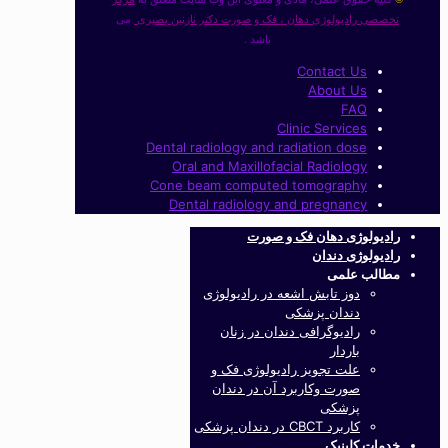
تخصصی رادیولوژی دهان ، فک و صورت دکتر نازنین بصیری
می
باشد .
Contact Us
About Us
FAQ
Clinic Services
Dental radiology and radiation dose
Oral and Maxillofacial Radiology
Cone beam computed tomography
Dental radiology and pregnancy
رادیولوژی دهان فک و صورت
رادیولوژی دندان
مطالب علمی
دوز تابش اشعه در رادیولوژی
دندان پزشکی
رادیوگرافی دندان در زنان
باردار
علت تجویز رادیولوژی فک و
صورت وکاربرد آن در دندان
پزشکی
کاربرد CBCT در دندان پزشکی
خدمات کلینیک