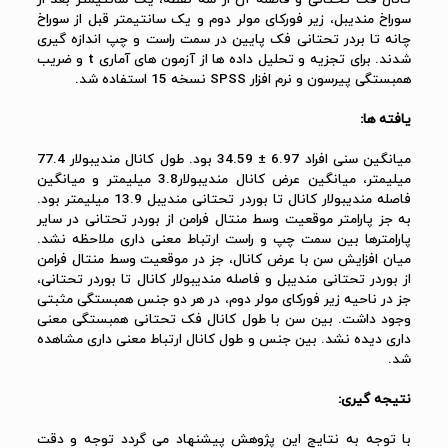
سوراخ مندیبل، زیر فورکای مولر دوم و یک سانتیمتر قبل از سوراخ
چانه تا بردر تحتانی فک پایین در سمت راست و چپ اندازه گیری
شدند. برای تجزیه و تحلیل داده ها از آزمون های آماری
t
و ضریب
همبستگی پیرسون و نرم افزار
SPSS
نسخه
15
استفاده شد.
یافته ها:
میانگین سنی افراد
34.59 ± 6.97
بود. طول کانال مندیبولار
77.4
میلیمتر، میانگین عرض کانال مندیبولار
3.8
میلیمتر و میانگین
فاصله مندیبولار کانال تا بوردر تحتانی مندیبل
13.9
میلیمتر بود.
به جز پارامتر موقعیت وسط منتال فرامن از بوردر تحتانی در سایر
پارامترها بین سمت چپ و راست ارتباط معنی داری ملاحظه نشد.
میان افزایش سن با عرض کانال، جز در موقعیت وسط منتال فرامن
از بوردر تحتانی مندیبل و فاصله مندیبولار کانال تا بوردر تحتانی،
جز در ناحیه زیر فورکای مولر دوم، در هر دو جنس همبستگی مثبتی
وجود داشت. بین سن با طول کانال فک تحتانی همبستگی معنی
داری دیده نشد. بین جنس و طول کانال ارتباط معنی داری مشاهده
شد.
نتیجه گیری:
با توجه به نتایج این پژوهش پیشنهاد می گردد توجه و دقت