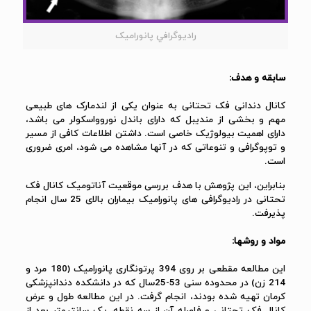
راديوگرافي پانورامیک
سابقه و هدف:
کانال دندانی فک تحتانی به عنوان یکی از لندمارک های طبیعی
مهم و بخشی از مندیبل که دارای باندل نوروواسکولر می باشد،
دارای اهمیت بیولوژیک خاصی است. داشتن اطلاعات کافی از مسیر
و توپوگرافی و تنوعاتی که در آنها مشاهده می شود، امری ضروری
است.
بنابراین، این پژوهش با هدف بررسی موقعیت آناتومیک کانال فک
تحتانی در رادیوگرافی های پانورامیک بیماران بالای
25
سال انجام
پذیرفت.
مواد و روشها:
این مطالعه مقطعی بر روی
394
پرتونگاری پانورامیک (
180
مرد و
214
زن) در محدوده سنی
25-53
سال که در دانشکده دندانپزشکی
کرمان تهیه شده بودند، انجام گرفت. در این مطالعه طول و عرض
کانال فک تحتانی و فاصله آن از سه نقطه، یک سانتیمتر بعد از