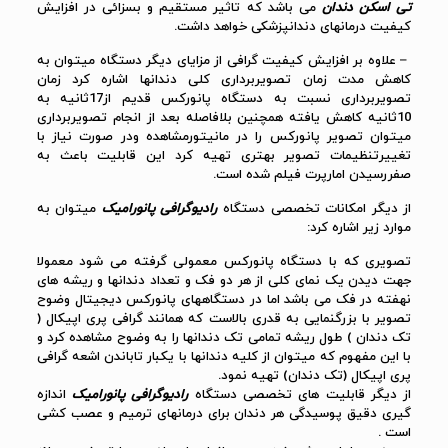
تی اسکن دندان
می باشد که تاثیر مستقیم و بسزائی در افزایش
کیفیت درمانهای دندانپزشکی خواهد داشت.
– علاوه بر افزایش کیفیت گرافی از مزایای دیگر دستگاه میتوان به
کاهش مدت زمان تصویربرداری کلی دندانها اشاره کرد زمان
تصویربرداری نسبت به دستگاه پانورکس قدیم از17ثانیه به
10ثانیه کاهش یافته همچنین بلافاصله بعد از انجام تصویربرداری
میتوان تصویر پانورکس را در مانیتورمشاهده ودر صورت نیاز با
تغییرتنظیمات تصویر بهتری تهیه کرد این قابلیت باعث به
صفررسیدن امارپرت فیلم شده است.
از دیگر امکانات تخصصی دستگاه
رادیوگرافی پانورامیک
میتوان به
موارد زیر اشاره کرد:
تصویری که با دستگاه پانورکس معمولی گرفته می شود معمولا
جهت دیدن یک نمای کلی از هر دو فک و تعداد دندانها و ریشه های
نهفته در فک می باشد اما در دستگاههای پانورکس دیجیتال وضوح
تصویر با بزرگنمایی به قدری بالاست که همانند گرافی پری اپیکال (
تک دندان ) طول ریشه تمامی تک دندانها را به وضوح مشاهده کرد و
با این مفهوم که میتوان از کلیه دندانها با یکبار تاباندن اشعه گرافی
پری اپیکال (تک دندان) تهیه نمود.
از دیگر قابلیت های تخصصی دستگاه
رادیوگرافی پانورامیک
اندازه
گیری دقیق پوسیدگی هر دندان برای درمانهای ترمیم و عصب کشی
است .