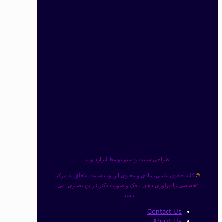
طراحی سایت
و
سئو
توسط
لیزارد وب
کلیه حقوق علمی، مادی و معنوی این وب سایت متعلق به
مرکز
©
تخصصی رادیولوژی دهان ، فک و صورت دکتر نازنین بصیری
می
باشد .
Contact Us
About Us