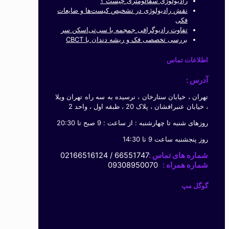
رادیولوژی سفالومتری چیست ؟
نقش رادیولوژی در تشخیص کیست‌ها و ضایعات
فکی
تفاوت رادیوگرافی جمجمه با سی‌تی‌اسکن سر
بررسی تخصصی فک و ریشه دندان با CBCT
اطلاعات تماس
آدرس :
تهران ، خیابان ستارخان ، نرسیده به سه راه تهران ویلا
، خیابان عنبرافشان ، پلاک 20 ، طبقه اول ، واحد 2
روزهای شنبه تا چهارشنبه : از ساعت : 9 صبح تا 20:30
روز پنجشنبه ساعت 9 تا 14:30
شماره های تماس :
66551747 / 02166516124
شماره همراه :
09308950070
گوگل مپ