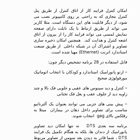
امکان کنترل فرایند کار از اتاق کنترل از طریق پنل
کنترل مجازی که به راحتی بر روی کامپیوتر نصب می
شود، از دیگر قابلیت های این دستگاه است. مثلا کاربر
می تواند از طریق ارتباط با یک تابلت دارای صفحه
نمایش لمسی می تواند فرایند کار را از بیرون از اتاق
اشعه کنترل و هدایت کند. همچنین امکان ذخیره سازی
تصاویر و اشتراک آن در شبکه داخلی از طریق صنعت
استاندارد اترنت (Ethernet) مهیا شده است.
قابل استفاده در 28 برنامه تشخیص دیگر چون:
– ارتو پانورامیک استاندارد و کودکان با انتخاب اتوماتیک
مورفولوژی صحیح
– کنترل و دید سینوس های عقبی و جلویی فک بالا و چند
زاویه دید از جلوف عقب و بغل فک تختانی
– پیش بینی های جزیی می توانند بعنوان یک آلترناتیو
مناسب برای تصاویر داخل دهان در بیماران مبتلا به
رفلکس بالای gag انتخاب شوند.
برنامه سه بعدی DTS نه تنها امکان دید تصاویر
پانورامیک از دندان ها، بلکه به هنگام تکمیل یک فرایند
DTS ، شما قادر به دیدن بعد سومی از تصاویر مربوط