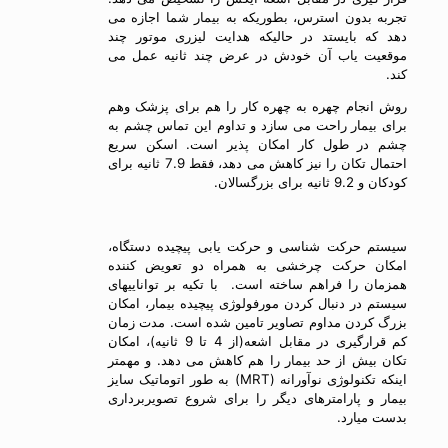
تجربه بدون استرس، بطوریکه به بیمار شما اجازه می
دهد که بایستد در حالیکه هدایت لیزری موتور چند
موقعیت یاب آن خودش در عرض چند ثانیه عمل می
کند.
روش انجام چهره به چهره کار را هم برای پزشک وهم
برای بیمار راحت می سازد و تداوم این تماس چشم به
چشم در طول کار امکان پذیر است. اسکن سریع
احتمال تکان را نیز کاهش می دهد، فقط 7.9 ثانیه برای
کودکان و 9.2 ثانیه برای بزرگسالان.
سیستم حرکت شناسی و حرکت یابی پیچیده دستگاه،
امکان حرکت چرخشی به همراه دو تعویض کننده
همزمان را فراهم ساخته است. با تکیه بر تواناییهای
سیستم در دنبال کردن مورفولوژی پیچیده بیمار، امکان
بزرگ کردن مداوم تصاویر تامین شده است. مدت زمان
کم قرارگیری در مقابل اشعه(از 4 تا 9 ثانیه)، امکان
تکان بیش از حد بیمار را هم کاهش می دهد. و مهمتر
اینکه تکنولوژی نوآورانه (MRT) به طور اتوماتیک سایز
بیمار و پارامترهای دیگر را برای شروع تصویربرداری
بدست میارد.