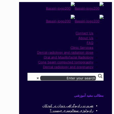
Contact Us
About Us
FAQ
Clinic Services
Dental radiology and radiation dose
Oral and Maxillofacial Radiology
Cone beam computed tomography
Dental radiology and pregnancy
✕
مطالب مفید آموزشی
ضرورت رادیوگرافی دندان در کودکان
رادیولوژی سفالومتری چیست ؟