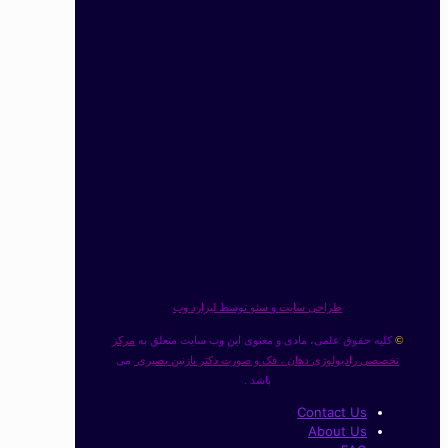
طراحی سایت
و
سئو
توسط
لیزارد وب
کلیه حقوق علمی، مادی و معنوی این وب سایت متعلق به
مرکز
©
تخصصی رادیولوژی دهان ، فک و صورت دکتر نازنین بصیری
می
باشد .
Contact Us
About Us