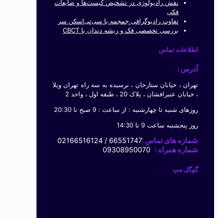
نقش رادیولوژی در تشخیص کیست‌ها و ضایعات
فکی
تفاوت رادیوگرافی جمجمه با سی‌تی‌اسکن سر
بررسی تخصصی فک و ریشه دندان با CBCT
اطلاعات تماس
آدرس :
تهران ، خیابان ستارخان ، نرسیده به سه راه تهران ویلا
، خیابان عنبرافشان ، پلاک 20 ، طبقه اول ، واحد 2
روزهای شنبه تا چهارشنبه : از ساعت : 9 صبح تا 20:30
روز پنجشنبه ساعت 9 تا 14:30
شماره های تماس :
66551747 / 02166516124
شماره همراه :
09308950070
گوگل مپ