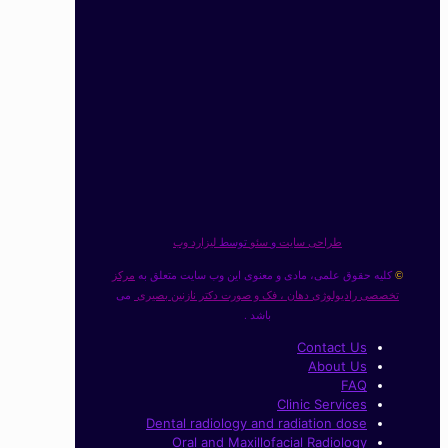
طراحی سایت
و
سئو
توسط
لیزارد وب
کلیه حقوق علمی، مادی و معنوی این وب سایت متعلق به
مرکز
©
تخصصی رادیولوژی دهان ، فک و صورت دکتر نازنین بصیری
می
باشد .
Contact Us
About Us
FAQ
Clinic Services
Dental radiology and radiation dose
Oral and Maxillofacial Radiology