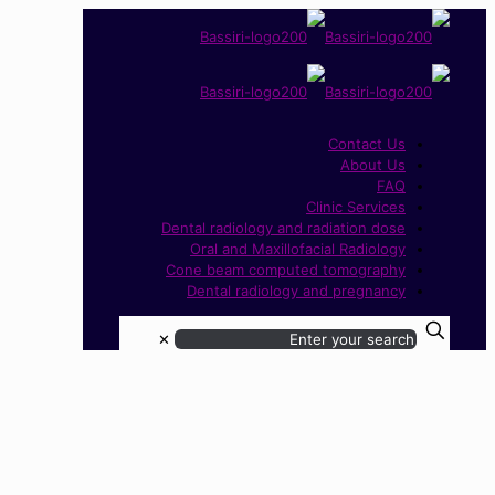
Contact Us
About Us
FAQ
Clinic Services
Dental radiology and radiation dose
Oral and Maxillofacial Radiology
Cone beam computed tomography
Dental radiology and pregnancy
✕