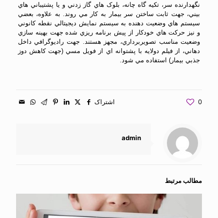
نگهدارنده سر، تکيه گاه چانه، بلوک هاي گاز زدني و يا پشتيباني هاي
بيني، جهت ثابت ساختن سر بيمار به کار مي روند. به علاوه، بعضي
سيستم هاي وضعيت دهنده به سيستم نمايش ديجيتالي نقطه کانوني
و نيز حرکت هاي خودکار از پيش برنامه ريزي شده جهت بهينه سازي
وضعيت مناسب تصويربرداري، مجهز هستند. جهت راديوگرافي داخل
دهاني، از فيلم دولايه با پشتوانه اي از فويل مسي (جهت کاهش دوز
جذبي بيمار) استفاده مي شود.
0
اشتراک
admin
مطالب مرتبط