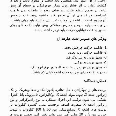
راحتي از آن عبور کند، همچنين بايد سخت و مقاوم باشد و بعد از
گذشت زمان بر اثر فشار وزن بيمار، فرورفتگي در سطح آن پيش
نيايد؛ در ضمن سطح تخت بايد صاف بوده تا مايعات بدن يا مايع
کنتراست در قسمتي از آن تجمع نکند. حاشيه رويه تخت از جنس
آلومينيوم است تا اشعه را جذب نکند. اين حاشيه بايد ريلي باشد تا
براي نصب پايه سوم و کمپرس مشکلي پيش نيايد. تخت هاي بوکي
شناور به علت توانايي حرکت بايد ترمز داشته باشند.
ويژگي هاي عمومي تخت عبارتند از:
1- قابليت حرکت چرخش تخت.
2- قابليت حرکت رويه تخت.
3- مجهز بودن به سريوگراف.
4- مجهر بودن به بوکي.
5- مجهز بودن تيوب زير تخت به کليماتور نوع اتوماتيک.
6- رويه تخت داراي ضريب جذب اشعه خيلي کم باشد.
عملکرد دستگاه:
يونيت هاي راديوگرافي داخل دهاني، پانوراميک و سفالومتريک از يک
ژنراتور اشعه X، تيوب مولد اشعه X، لوکاليزاتور، تايمرويک پانل کنترل
تشکيل مي شود. ترکيب اين اجزاء بستگي به نوع راديوگرافي و نوع
ژنراتور اشعه X متفاوت است. برحسب مدل، گستره کيلووات در
يونيت هاي اشعه X دندانپزشکي بين 50 تا 100 کيلووات و شدت
جريان بين 5 تا 20 ميلي آمپر مي تواند تغيير کند. بعضي يونيت ها