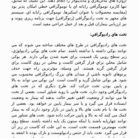
آرواره هاي ماگزيلاري و مانديبولار را انجام دهند. اين تکنيک که سابق،
تنها کاربرد توموگرافي رايانه اي يا توموگرافي خطي امکان پذير بود
(مقايسه محصولات با عنوان اسکنرها، توموگرافي رايانه اي، سيستم
هاي مجهز به تخت راديوگرافي (رتوگرافي) جهت برنامه ريزي پيوند و
نيز ارزيابي بيماران قبل و بعد از عمل جراحي مفيد است.
تخت هاي راديوگرافي:
تخت هاي راديوگرافي در طرح هاي مختلف ساخته مي شوند که مي
توانند بوکي داشته يا نداشته باشند. تمام تخت هاي بوکي راديولوژي،
زير سطح رويي يک قسمت براي تعبيه شدن بوکي دارند. هر بوکي
شامل محلي براي قرار گرفتن کاست و محلي در روي کاست براي
قرار گرفتن گريد هستند. اين وسيله، مؤثرترين راه جهت حذف
پرتوهاي ثانويه ناشي از ميدان هاي بزرگ راديوگرافي محسوب مي
شود. هر بوکي شامل گريد و کاست است. اين بوکي مي تواند به بالا
و پايين بودن تخت حرکت کند. طرح ديگري که در تخت هاي
راديوگرافي وجود دارد، تخت هايي با رويه شناور است. بعضي از تخت
ها مي توانند از وضعيت افقي تغيير حالت بدهند که بيمار به وضعيت
ايستاده قرار مي گيرد و يا سر بيمار پايين تر خواهد بود. بعضي از
تخت ها، با نام تخت هاي بالا و پايين در بازار وجود دارند که به بيمار
کمک مي کنند که به بالا و پايين حرکت داده شود. تخت هاي شناور مي
توانند چهارپايه باشند يا اينکه ستون يک پايه داشته باشند. سطح روي
تخت، مهمترين قسمت تخت است، به اين علت که کاست در زير آن
قرار مي گيرد. تخت بايد از جنس راديولوسنت و نازک بوده تا اشعه به