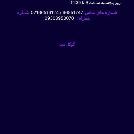
روز پنجشنبه ساعت 9 تا 14:30
شماره های تماس :
66551747 / 02166516124
شماره
همراه :
09308950070
گوگل مپ