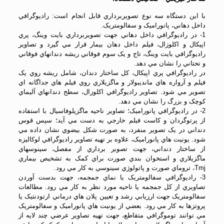
با اين دستگاه سه نوع تصويربرداري قابل انجام است: راديوگرافي
داخل دهاني، پانوراميک و سفالومتريک.
1- در راديوگرافي داخل دهاني جهت تصويربرداري بايت وينگ، پري
اپيکال و اکلوزال، فيلم داخل دهان بيمار قرار مي گيرد و تصاوير
راديوگرافي بايت وينگ، تاج و يک سوم فوقاني ريشه دندانهاي فوقاني
و تحتاني را نشان مي دهد.
در راديوگرافي پري اپيکال، کل ساختار دندان، شامل ريشه روي يک
فيلم و آرواره هاي مانديبولار و ماگزيلاري روي فيلم هاي جداگانه اي
تصوير مي شود. تصاوير راديوگرافي اکلوزال، سطح دندانهاي آليماي
کوچک و بزرگ را نشان مي دهد.
2- در راديوگرافي پانوراميک؛ تصاوير ناحيه ماگزيلوفاسيال با استفاده
از پرتوگردان و کاست فيلم خارجي به دست مي آيد؛ سپس قوس
دنداني در يک تصوير منفرد، به صورت شکل بيضوي نشان داده مي
شود. يونيت هاي پانوراميک، علاوه بر تهيه تصاوير راديوگرافي لوکاليزه
از ساختار دنداني، جهت تصوير برداري از مفصل، سينوسهاي
ماگزيلاري و استخوان بندي صورت براي کمک به تشخيص بيماري
Tmj، تروماي صورت و پاتولوژي سينوسي به کار مي رود.
3- راديوگرافي سفالومتريک يا نماي جمجمه، جهت بدست آوردن
تصاويري از کل جمجمه يا ناحيه مورد نظر به کار مي رود. مطالعات
سفالومتريک جهت ارزيابي رشد و تعيين پلان هاي درماني ارتودنتيک يا
پروتزها به کار مي رود. بعضي از يونيت هاي پانوراميک و سفالومتريک
مي توانند توموگرافي متقاطع، جهت تهيه تصاوير عرضي چند لايه از