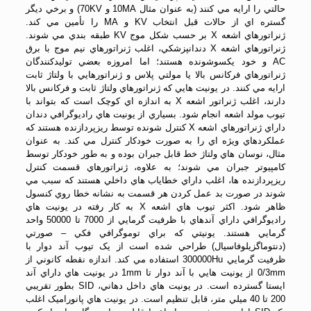
حالتي را ارايه مي کنند (به عنوان مثال 10MA و 70KV) و برخي ديگر
گستره اي از حالات قبل انتخاب KV و MA را تأمين مي کند.
ژنراتورهاي اشعه X بر حسب شکل موج KV طبقه بندي مي شوند.
ژنراتورهاي اشعه X دندانپزشکي، اغلب ژنراتورهاي نيم موج با برق
AC و خود يکسوشونده هستند؛ اما امروزه بعضي توليدکنندگان
ژنراتورهاي فرکانس بالا يا مولتي پلاس و ژنراتورهايي با ولتاژ ثابت
ارايه مي کنند. در يونيت هايي که ژنراتورهاي ولتاژ ثابت و فرکانس بالا
دارند، اغلب ژنراتور اشعه X به اندازه اي کوچک است که بتواند با
تيوب مولد اشعه انجام شود. بسياري از يونيت هاي راديوگرافي دندان
داراي ژنراتورهاي اشعه X کنترل شونده توسط ريزپردازنده هستند که
عملکردهاي ويژه اي را به صورت خودکار کنترل مي کند. به عنوان
مثال، نوسان هاي ولتاژ خط قابل جبران بوده و به طور خودکار توسط
کامپيوتر جبران مي شوند؛ به علاوه، ژنراتورهاي قسمت کنترل
ريزپردازنده ها، اغلب داراي خطاياب هاي داخلي هستند که سبب مي
شوند در صورت بد عمل کردن هر قسمت به نشانه خطا روي کنسول
ظاهر شود. اکثر تيوب هاي اشعه X به کار رفته در يونيت هاي
راديوگرافي داراي آندهاي با ظرفيت گرمايي از 7000 تا 50000 واحد
گرمايي هستند. يونيتي که براي توموگرافي فکي – صورتي
(دنتوماگزيلوفاسيال) طراحي شده است از يک تيوب آند دوار با
ظرفيت گرمايي 300000Hu استفاده مي کند. اندازه نقطه کانوني از
0/3mm از يونيت هايي با آند دوار تا 1mm در يونيت هاي داراي آند
ايستا گسترده است. در يونيت هاي داخل دهاني، SID بطور تقريبي
200 تا 40 ميلي متر، قابل تنظيم است. در يونيت هاي پانوراميک اغلب