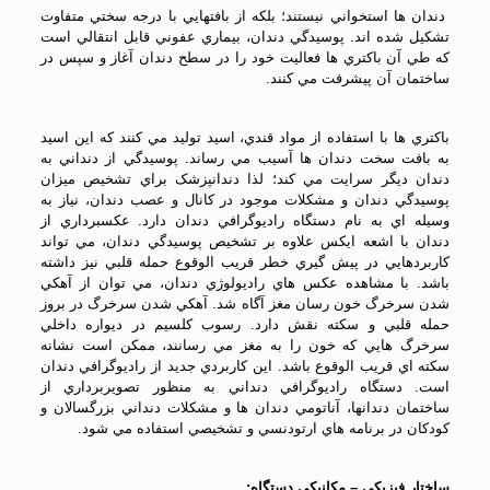
دندان ها استخواني نيستند؛ بلکه از بافتهايي با درجه سختي متفاوت
تشکيل شده اند. پوسيدگي دندان، بيماري عفوني قابل انتقالي است
که طي آن باکتري ها فعاليت خود را در سطح دندان آغاز و سپس در
ساختمان آن پيشرفت مي کنند.
باکتري ها با استفاده از مواد قندي، اسيد توليد مي کنند که اين اسيد
به بافت سخت دندان ها آسيب مي رساند. پوسيدگي از دنداني به
دندان ديگر سرايت مي کند؛ لذا دندانپزشک براي تشخيص ميزان
پوسيدگي دندان و مشکلات موجود در کانال و عصب دندان، نياز به
وسيله اي به نام دستگاه راديوگرافي دندان دارد. عکسبرداري از
دندان با اشعه ايکس علاوه بر تشخيص پوسيدگي دندان، مي تواند
کاربردهايي در پيش گيري خطر قريب الوقوع حمله قلبي نيز داشته
باشد. با مشاهده عکس هاي راديولوژي دندان، مي توان از آهکي
شدن سرخرگ خون رسان مغز آگاه شد. آهکي شدن سرخرگ در بروز
حمله قلبي و سکته نقش دارد. رسوب کلسيم در ديواره داخلي
سرخرگ هايي که خون را به مغز مي رسانند، ممکن است نشانه
سکته اي قريب الوقوع باشد. اين کاربردي جديد از راديوگرافي دندان
است. دستگاه راديوگرافي دنداني به منظور تصويربرداري از
ساختمان دندانها، آناتومي دندان ها و مشکلات دنداني بزرگسالان و
کودکان در برنامه هاي ارتودنسي و تشخيصي استفاده مي شود.
ساختار فيزيکي – مکانيکي دستگاه: