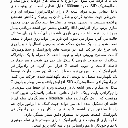
يک SID ارايه مي شود. در انواع با قابليت هاي دوگانه پانوراميک و
سفالومتريک SID حدود 1600mm قابل تنظيم است. در يونيت هاي
داخل دهاني تيوب مواد اشعه X داراي لوکاليزاتور استوانه اي و يا
مخروطي جهت محدود کردن و شکل دادن به پرتو X و کاهش تشعشع
پراکنده هستند. در بعضي نمونه ها، مخروط بلند ديگري جهت محدود
سازي پرتو، براي افزايش SID وکاهش بيشتر دوز اشعه دريافتي بيمار
وجود دارد. تيوب اغلب، روي بازوي تاشونده اي که با زواياي مختلف
حالت مي گيرد سوار مي شود. اين بازو مي تواند روي ديوار يا سقف
نصب شود يا به يک ستون محکم شده به زمين اتصال يابد و يا روي
پايه چرخ دار حرکت کند. در يونيت هاي پانوراميک و سفالومتريک،
کاست مسطح بيروني فيلم و تيوب اشعه X همراه با يک ديافراگم
شکافدار، به صورت بازويي C شکل طراحي مي شوند و سر بيمار در
فاصله کاست و تيوب اشعه X قرار مي گيرد. در راديوگرافي
پانوراميک، کاست بيروني تيوب مولد اشعه X، دور سر بيمار که توسط
يک نگهدارنده متصل به يونيت، ثابت نگهداشته شده، حرکت مي کنند.
در راديوگرافي سفالومتريک، SID افزايش يافته و سر بيمار و بازوي C
شکل به هنگام تابش اشعه X در وضعيت ويژه اي حفظ مي شوند. در
راديوگرافي بايت وينگ، داخل دهاني، ضمائم پلاستيکي تعيين کننده
موقعيت که از يک نگهدارنده فيلم، biteplate و نشانگرهاي ميله اي يا
حلقه اي تشکيل شده اند، مي تواند جهت کمک به اپراتور براي هم
راستا ساختن پرتو اشعه X و فيلم به کار روند. در راديوگرافي
پانوراميک، کيفيت تصوير به استقرار دقيق بيمار بستگي دارد.
لذا بسياري از يونيت هاي پانوراميک، داراي سيستم هاي تمام موتوري
يا تمام خودکار، با هم راستايي دو يا سه گانه پرتو است.