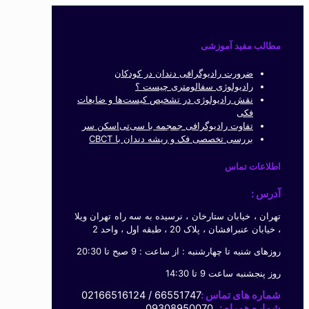
مطالب مفید آموزشی
ضرورت رادیوگرافی دندان در کودکان
رادیولوژی سفالومتری چیست ؟
نقش رادیولوژی در تشخیص کیست‌ها و ضایعات
فکی
تفاوت رادیوگرافی جمجمه با سی‌تی‌اسکن سر
بررسی تخصصی فک و ریشه دندان با CBCT
اطلاعات تماس
آدرس :
تهران ، خیابان ستارخان ، نرسیده به سه راه تهران ویلا
، خیابان عنبرافشان ، پلاک 20 ، طبقه اول ، واحد 2
روزهای شنبه تا چهارشنبه : از ساعت : 9 صبح تا 20:30
روز پنجشنبه ساعت 9 تا 14:30
شماره های تماس :
66551747 / 02166516124
شماره همراه :
09308950070