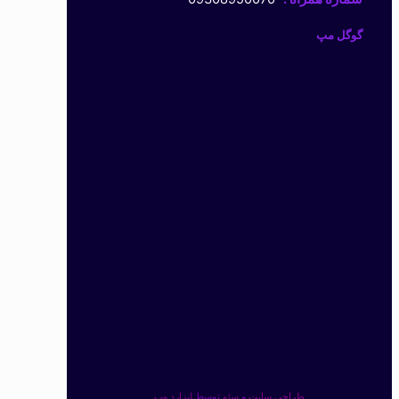
گوگل مپ
طراحی سایت
و
سئو
توسط
لیزارد وب