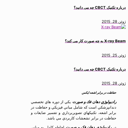
درباره تکنیک CBCT چه می دانید؟
ژوئن 28, 2015
X-ray Beam به چه صورت کار می کند؟
ژوئن 25, 2015
درباره تکنیک CBCT چه می دانید؟
ژوئن 28, 2015
حفاظت در برابر اشعه ایکس
راديولوژي دهان فك و صورت
يكي از دوره هاي تخصصي
دندانپزشكي است كه شامل مباني فيزيكي و حفاظت در
برابر اشعه، تكنيكهاي تصويربرداري و تفسير ضايعات و
حفاظت در برابر تشعشات كاربردي مي باشد.
در
رادیولوژی دهان فک و صورت
احاطه كامل به مباني