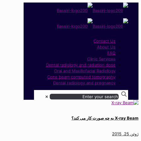
Contact Us
About Us
FAQ
Clinic Services
Dental radiology and radiation dose
Oral and Maxillofacial Radiology
Cone beam computed tomography
Dental radiology and pregnancy
✕
X-ray Beam به چه صورت کار می کند؟
ژوئن 25, 2015