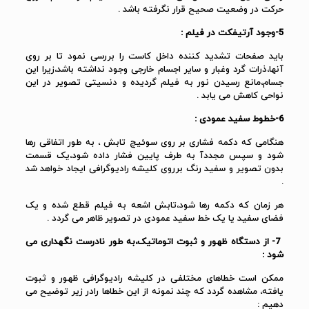
حرکت در وضعیت صحیح قرار نگرفته باشد .
5-وجود آرتیفکت در فیلم :
باید صفحات تشدید کننده داخل کاست را بررسی نمود تا بر روی
آنها،ذرات گرد وغبار و سایر اجسام خارجی وجود نداشته باشد،زیرا این
جسام،مانع رسیدن نور به فیلم گردیده و دنسیتی تصویر در این
نواحی کاهش می یابد .
6-خطوط سفید عمودی :
هنگامی که دکمه فشاری بر روی سوئیچ تابش ، به طور اتفاقی رها
شود و سپس مجددآ به طرف پایین فشار داده شود،یک قسمت
بدون تصویر و سفید رنگ برروی کلیشه رادیوگرافی ایجاد خواهد شد
.
هر زمان که دکمه رها شود،تابش اشعه به فیلم قطع شده و یک
فضای سفید یا یک خط سفید عمودی در تصویر ظاهر می گردد .
7- از دستگاه ظهور و ثبوت اتوماتیک،به طور نادرست نگهداری می
شود :
ممکن است خطاهای مختلفی در کلیشه رادیوگرافی ظهور و ثبوت
یافته، مشاهده گردد که چند نمونه از این خطاها رادر زیر توضیح می
دهیم :