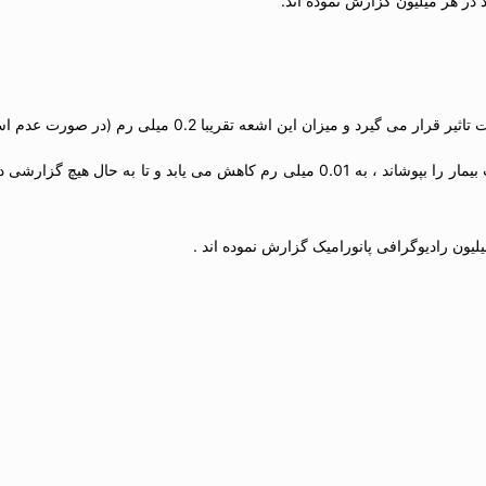
اشعه تقریبا 0.2 میلی رم (در صورت عدم استفاده از پیشبند سربی)
می باشد.این میزان در هنگام استفاده از پیشبند سربی که قفسه سینه و پشت بیمار را بپوشاند ، به 1