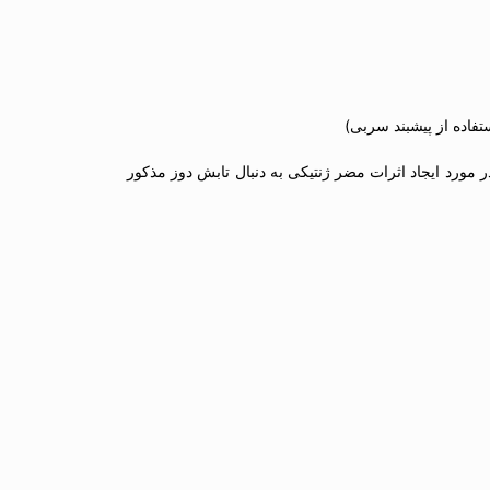
0.0 میلی رم کاهش می یابد و تا به حال هیچ گزارشی در مورد ایجاد اثرات مضر ژنتیکی به دنبال تابش دوز مذکور