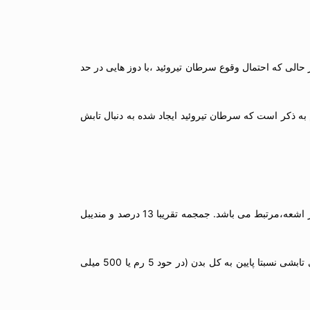
 دسته پرتوی باریکی از اشعه ایکس قرار می گیرد که دوز متوسط آن 32 میلی رم می باشد . در حالی که احتمال وقوع سرطان تیروئید ،با دوز هایی در حد
گرافی پانورامیک گزارش نموده اند . لازم به ذکر است که سرطان تیروئید ایجاد شده به دنبال تابش
در مورد خطر تابش اشعه به مغز استخوان در تکنیک پانورامیک ،گزارشات اندکی وجود دارند . احتمال خطر ایجاد لوسمی با میزان اشعه دیده و همچنین دوز اشعه،مرتبط می باشد. جمجمه تقریبا 13 درصد و مندیبل
در این تکنیک دوز متوسط تابش اشعه به مغز استخوان 17 میلی رم می باشد،در حالی که گزارشات حاکی از آنست که خطر ایجاد لوسمی به دنبال دوزهای تابشی نسبتا پایین به کل بدن (در حود 5 رم یا 500 میلی