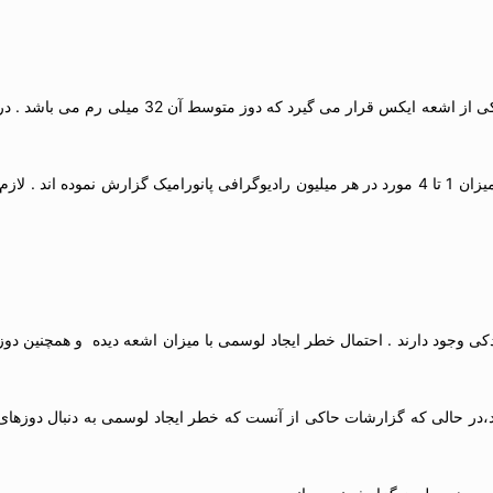
در تکنیک پانورامیک ، غده تیروئید به مدت کوتاهی در معرض
Danforth و Gibbs ،خطر ابتلا به سرطان تیروئید ناشی ار تابش اشعه را به میزان 1 تا 4 مورد در هر میلیون رادیو