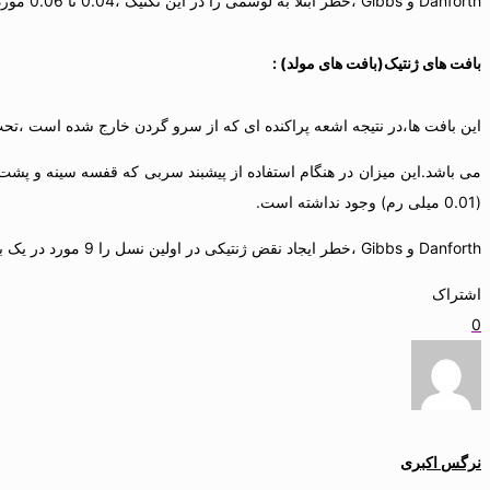
Danforth و Gibbs ،خطر ابتلا به لوسمی را در این تکنیک ،0.04 تا 0.06 مورد در هر میلیون گزارش نموده اند.
بافت های ژنتیک(بافت های مولد) :
این بافت ها،در نتیجه اشعه پراکنده ای که از سرو گردن خارج شده است ،تحت تاثیر قرار می گیرد و میزان این 
(0.01 میلی رم) وجود نداشته است.
Danforth و Gibbs ،خطر ایجاد نقض ژنتیکی در اولین نسل را 9 مورد در یک بیلیون رادیوگرافی پانورامیک گزارش نموده اند .
اشتراک
0
نرگس اکبری