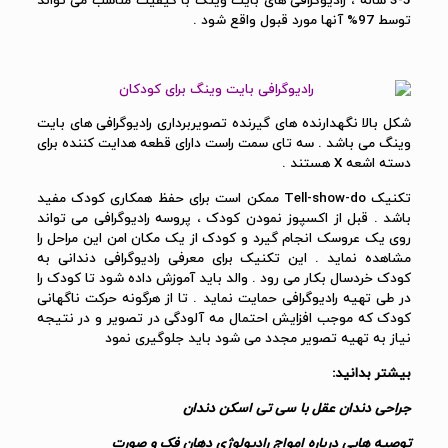
5-3 ساله ، رادیوگرافی های بایت وینگ با کیفیت مناسب می تواند
توسط 97% آنها مورد قبول واقع شود .
شکل بالا نگهدارنده های گیرنده تصویربرداری رادیوگرافی های بایت
وینگ می باشد . سه تای سمت راست دارای قطعه هدایت کننده برای
دسته اشعه X هستند .
تکنیک Tell-show-do ممکن است برای حفظ همکاری کودک مفید
باشد . قبل از اکسپوز نمودن کودک ، پروسه رادیوگرافی می تواند
روی یک عروسک انجام گیرد و کودک از یک مکان امن این مراحل را
مشاهده نماید . این تکنیک برای معرفی رادیوگرافی دندانی به
کودک خردسال بکار می رود . والد باید آموزش داده شود تا کودک را
در طی تهیه رادیوگرافی حمایت نماید . تا از هرگونه حرکت ناگهانی
کودک که موجب افزایش احتمال مه آلودگی در تصویر و در نتیجه
نیاز به تهیه تصویر مجدد می شود باید جلوگیری نمود
بیشتر بدانید:
جراحی دندان عقل با سی تی اسکن دندان
توصیه هایی درباره امواج رادیولوژی دهان فک و صورت