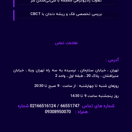
تفاوت رادیوگرافی جمجمه با سی‌تی‌اسکن سر
بررسی تخصصی فک و ریشه دندان با CBCT
اطلاعات تماس
آدرس :
تهران ، خیابان ستارخان ، نرسیده به سه راه تهران ویلا ، خیابان
عنبرافشان ، پلاک 20 ، طبقه اول ، واحد 2
روزهای شنبه تا چهارشنبه : از ساعت : 9 صبح تا 20:30
روز پنجشنبه ساعت 9 تا 14:30
شماره های تماس :
66551747 / 02166516124
شماره
همراه :
09308950070