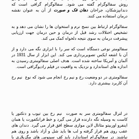
روش سفالوگرام گفته می شود. سفالوگرام گرافی است که
دندانپزشکان، جراحان
دهان فک و صورت
از آن به عنوان نقشه
درمان استفاده می کنند.
سفالوگرام ارتباط بین نسج نرم و استخوان ها را نشان می دهد و به
تشخیص اختلالات رشد قبل از درمان و حین درمان جهت ارزیابی
پیشرفت درمان به سوی نتیجه دلخواه کمک می کند.
سفالومتر نوعی دستگاه است که سر را با ابزاری نگه می دارد و از
آن با اشعه ایکس تصویربرداری می کند. این ابزار از سال 1931 در
آلمان و آمریکا ساخته شده است. هدف اصلی سفالومتری رسیدن به
اندازه های استاندارد و نزدیک به واقعیت در فیلم رادیوگرافی است.
سفالومتری در دو وضعیت رخ و نیم رخ انجام می شود که نوع نیم رخ
آن کاربرد بیشتری دارد.
در لترال سفالومتری سر به صورت نیم رخ بین تیوب و دتکتور یا
کاست به وسیله نگه دارنده قرار می گیرد و خط فرانکفورت یا همان
اینفرو اوربیتو مئاتال لاین موازی سطح افق قرار می گیرد. دندان های
عقب روی هم قرار گرفته و لب ها باید شل و آزاد باشد و روی هم
نباشند. در سفالوگرام استاندارد باید کف سینوس های مگزیلاری با