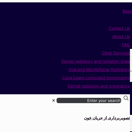
Contact Us
About Us
FAQ
Clinic Services
Dental radiology and radiation dose
ی
Oral and Maxillofacial Radiology
Cone beam computed tomography
Dental radiology and pregnancy
✕
تصویربرداری از جریان خون