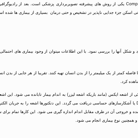
سی تی اسکن یا توموگرافی کامپیوتری (Computed Tomography scan (CT scan یکی از روش های پیشرفته تصویربرد
ی اسکن جزء جدایی ناپذیر در تشخیص و حتی درمان بسیاری از بیماری ها شده اس
و شکل آنها را بررسی نمود. با این اطلاعات میتوان از وجود بیماری های احتما
فاصله کمتر از یک میلیمتر را از بدن انسان تهیه کنند. تقریبا از هر جایی از بد
اهده کرد.
ز اشعه ایکس (مانند باریکه اشعه لیزر) به اندام بیمار تابانده می شود. این اشعه
مقداری از آن که از طرف مقابل اندام خارج می شود به توسط دتکتور Detector یا آشکارسازهای حساسی دریافت می گردد. این دتک
شده و خروجی آن در طرف مقابل اندام اندازه گیری می شود. این کارها تمام برای سل
همچنین نوع بیماری انجام می شود.