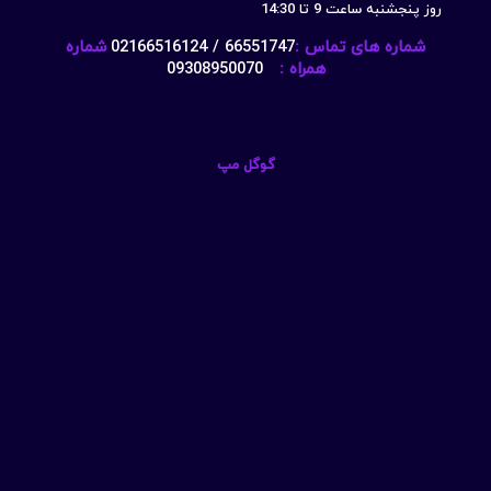
روز پنجشنبه ساعت 9 تا 14:30
شماره های تماس :
66551747 / 02166516124
شماره
همراه :
09308950070
گوگل مپ