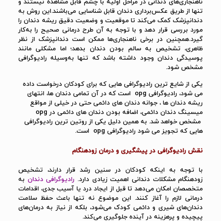
ناهنجاری‌های دندانی در مراحل اولیه با چشم قابل مشاهده نیستند و
تنها از طریق عکس‌برداری دندان قابل شناسایی می‌باشند.این روش به
دندانپزشک کمک می‌کند تا موقعیت و وضعیت دقیق ریشه دندان را
مورد بررسی قرار دهد و با توجه به آن طرح درمانی صحیح را به‌کار
گیرد.همچنین در برخی ناهنجاری‌ها ممکن است دندانپزشک از نظر
ظاهری، تشخیص به سالم بودن دندان بدهد؛ اما مشکلی مانند
پوسیدگی دندان وجود داشته باشد که تنها به‌وسیله رادیوگرافی
مشخص شود.
یکی از شایع ترین رادیوگرافی هایی که برای کودکان درخواست داده
می شود، رادیوگرافی opg است که در آن تمامی دندان ها، انتهای
ریشه دندان ها ، جوانه دندان های دائمی حتی در خیلی از مواقع
میسینگ دندان دائمی، اضافه بودن دندان های دائمی در opg
مشخص خواهد شد. به همین دلیل یکی از روتین ترین رادیوگرافی
هایی که تجویز می شود رادیوگرافی opg است.
نقش رادیوگرافی در پیشگیری و درمان زودهنگام
با توجه به اینکه کودکان در سنین رشد قرار دارند، تشخیص
زودهنگام مشکلات دندانی اهمیت زیادی دارد.
رادیوگرافی دندان
به
متخصصان امکان می‌دهد تا قبل از ایجاد درد یا آسیب جدی، اقدامات
درمانی لازم را آغاز کنند. این موضوع نه تنها باعث حفظ سلامت
دندان‌های شیری و دائمی کودک می‌شود، بلکه از نیاز به درمان‌های
پیچیده و پرهزینه در آینده جلوگیری می‌کند.