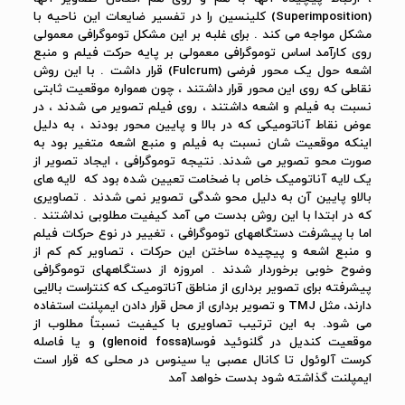
(Superimposition) کلینسین را در تفسیر ضایعات این ناحیه با
مشکل مواجه می کند . برای غلبه بر این مشکل توموگرافی معمولی
روی کارآمد اساس توموگرافی معمولی بر پایه حرکت فیلم و منبع
اشعه حول یک محور فرضی (Fulcrum) قرار داشت . با این روش
نقاطی که روی این محور قرار داشتند ، چون همواره موقعیت ثابتی
نسبت به فیلم و اشعه داشتند ، روی فیلم تصویر می شدند ، در
عوض نقاط آناتومیکی که در بالا و پایین محور بودند ، به دلیل
اینکه موقعیت شان نسبت به فیلم و منبع اشعه متغیر بود به
صورت محو تصویر می شدند. نتیجه توموگرافی ، ایجاد تصویر از
یک لایه آناتومیک خاص با ضخامت تعیین شده بود که لایه های
بالاو پایین آن به دلیل محو شدگی تصویر نمی شدند . تصاویری
که در ابتدا با این روش بدست می آمد کیفیت مطلوبی نداشتند .
اما با پیشرفت دستگاههای توموگرافی ، تغییر در نوع حرکات فیلم
و منبع اشعه و پیچیده ساختن این حرکات ، تصاویر کم کم از
وضوح خوبی برخوردار شدند . امروزه از دستگاههای توموگرافی
پیشرفته برای تصویر برداری از مناطق آناتومیک که کنتراست بالایی
دارند، مثل TMJ و تصویر برداری از محل قرار دادن ایمپلنت استفاده
می شود. به این ترتیب تصاویری با کیفیت نسبتاً مطلوب از
موقعیت کندیل در گلنوئید فوسا(glenoid fossa) و یا فاصله
کرست آلوئول تا کانال عصبی یا سینوس در محلی که قرار است
ایمپلنت گذاشته شود بدست خواهد آمد