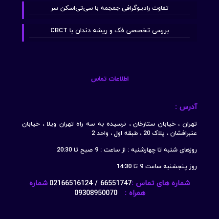
تفاوت رادیوگرافی جمجمه با سی‌تی‌اسکن سر
بررسی تخصصی فک و ریشه دندان با CBCT
اطلاعات تماس
آدرس :
تهران ، خیابان ستارخان ، نرسیده به سه راه تهران ویلا ، خیابان
عنبرافشان ، پلاک 20 ، طبقه اول ، واحد 2
روزهای شنبه تا چهارشنبه : از ساعت : 9 صبح تا 20:30
روز پنجشنبه ساعت 9 تا 14:30
شماره های تماس :
66551747 / 02166516124
شماره
همراه :
09308950070