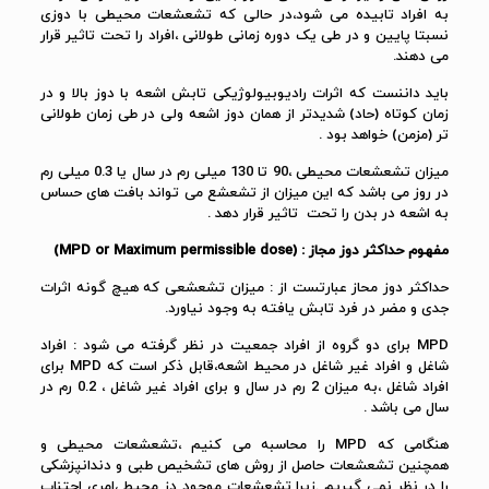
به افراد تابیده می شود،در حالی که تشعشعات محیطی با دوزی
نسبتا پایین و در طی یک دوره زمانی طولانی ،افراد را تحت تاثیر قرار
می دهند.
باید داننست که اثرات رادیوبیولوژیکی تابش اشعه با دوز بالا و در
زمان کوتاه (حاد) شدیدتر از همان دوز اشعه ولی در طی زمان طولانی
تر (مزمن) خواهد بود .
میزان تشعشعات محیطی ،90 تا 130 میلی رم در سال یا 0.3 میلی رم
در روز می باشد که این میزان از تشعشع می تواند بافت های حساس
به اشعه در بدن را تحت تاثیر قرار دهد .
مفهوم حداکثر دوز مجاز : (MPD or Maximum permissible dose)
حداکثر دوز محاز عبارتست از : میزان تشعشعی که هیچ گونه اثرات
جدی و مضر در فرد تابش یافته به وجود نیاورد.
MPD برای دو گروه از افراد جمعیت در نظر گرفته می شود : افراد
شاغل و افراد غیر شاغل در محیط اشعه،قابل ذکر است که MPD برای
افراد شاغل ،به میزان 2 رم در سال و برای افراد غیر شاغل ، 0.2 رم در
سال می باشد .
هنگامی که MPD را محاسبه می کنیم ،تشعشعات محیطی و
همچنین تشعشعات حاصل از روش های تشخیص طبی و دندانپزشکی
را در نظر نمی گیریم .زیرا تشعشعات موجود دز محیط ،امری اجتناب