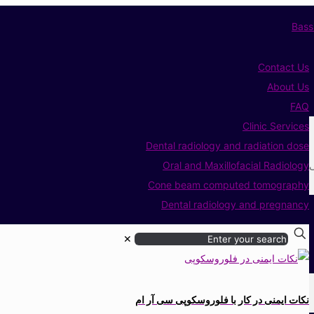
Contact Us
About Us
FAQ
Clinic Services
Dental radiology and radiation dose
ی
Oral and Maxillofacial Radiology
Cone beam computed tomography
Dental radiology and pregnancy
✕
نکات ایمنی در کار با فلوروسکوپی سی آر ام