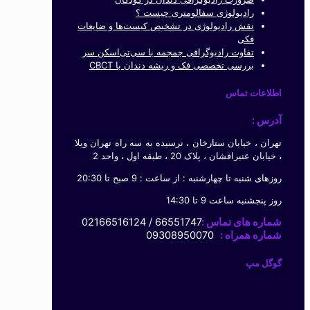
رادیولوژی سفالومتری چیست ؟
نقش رادیولوژی در تشخیص کیست‌ها و ضایعات
فکی
تفاوت رادیوگرافی جمجمه با سی‌تی‌اسکن سر
بررسی تخصصی فک و ریشه دندان با CBCT
اطلاعات تماس
آدرس :
تهران ، خیابان ستارخان ، نرسیده به سه راه تهران ویلا
، خیابان عنبرافشان ، پلاک 20 ، طبقه اول ، واحد 2
روزهای شنبه تا چهارشنبه : از ساعت : 9 صبح تا 20:30
روز پنجشنبه ساعت 9 تا 14:30
شماره های تماس :
66551747 / 02166516124
شماره همراه :
09308950070
گوگل مپ