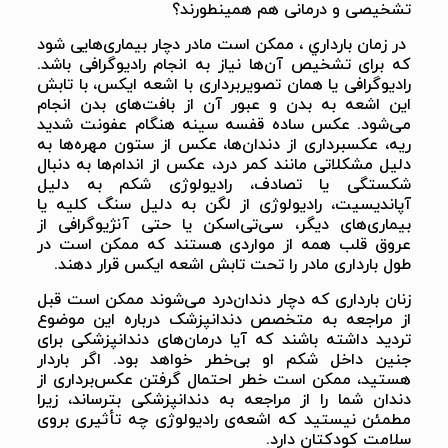
تشخیصی و درمانی هم همینطورند؟
در زمان بارداري ، ممکن است مادر دچار بیماری‌هایی شود
که برای تشخیص آن‌ها نیاز به انجام رادیوگرافی باشد.
رادیوگرافی یا‌‌ همان تصویربرداری با اشعه ایکس، با تابش
این اشعه به بدن و عبور آن از بافت‌های بدن انجام
می‌شود. عکس ساده قفسه سینه هنگام عفونت شدید
ریه، عکسبرداری از دندان‌ها، عکس از ستون مهر‌ه‌ها به
دليل مشکلاتی مانند کمر درد، عکس از اندام‌ها به دنبال
شکستگی یا تصادف، رادیولوژی شکم به دليل
آپاندیسیت، رادیولوژی از لگن به دليل سنگ کلیه یا
بیماری‌های دیگر، سی‌تی‌اسکن یا حتی آنژیوگرافی از
عروق قلب همه از مواردی هستند که ممکن است در
طول بارداری مادر را تحت تابش اشعه ایکس قرار دهند.
زنان بارداری که دچار دندان‌درد می‌شوند ممکن است قبل
از مراجعه به متخصص دندانپزشک درباره این موضوع
تردید داشته باشند که آیا درمان‌های دندانپزشکی برای
جنین داخل شکم او بی‌خطر خواهد بود. اگر باردار
هستید، ممکن است خطر احتمال گرفتن عکس‌برداری از
دندان شما را از مراجعه به دندانپزشکی بترساند، زیرا
مطمئن نیستید که اشعه‌ی رادیولوژی چه تأثیری بروی
سلامت کودکتان دارد.