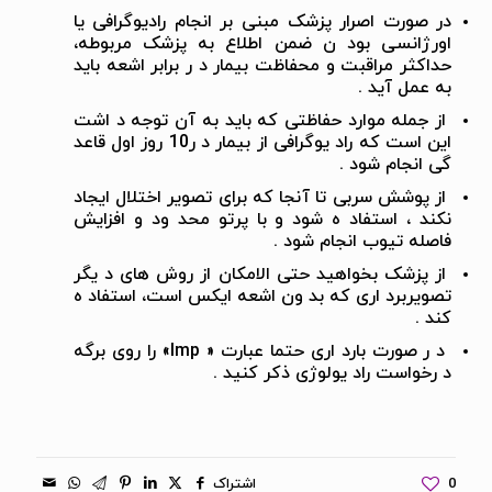
در صورت اصرار پزشک مبنی بر انجام رادیوگرافی یا
اورژانسی بود ن ضمن اطلاع به پزشک مربوطه،
حداکثر مراقبت و محفاظت بیمار د ر برابر اشعه باید
به عمل آید .
از جمله موارد حفاظتی که باید به آن توجه د اشت
این است که راد یوگرافی از بیمار د ر10 روز اول قاعد
گی انجام شود .
از پوشش سربی تا آنجا که برای تصویر اختلال ایجاد
نکند ، استفاد ه شود و با پرتو محد ود و افزایش
فاصله تیوب انجام شود .
از پزشک بخواهید حتی الامکان از روش های د یگر
تصویربرد اری که بد ون اشعه ایکس است، استفاد ه
کند .
د ر صورت بارد اری حتما عبارت « lmp» را روی برگه
د رخواست راد یولوژی ذکر کنید .
0
اشتراک