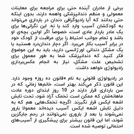
برخی از مادران آینده حتی برای مراجعه برای معاینات
معمولی و منظم دندانپزشکی واهمه دارند، بدون اینکه
حتی بدانند که آیا رادیوگرافی دندان در بارداری می‌تواند
به کودکشان آسیب وارد کند یا نه. این نگرانی‌ها برای
یک مادر باردار عادی است، خصوصاً اگر اولین بچه‌ی او
باشد و تمام جوانب احتیاط را برای مراقبت از کودک خود
در برابر آسیب بکار می‌برد. اگر دچار دندان‌درد هستید یا
یک مشکل دندانی اورژانسی دارید، باید به این موضوع
فکر کنید که دندانپزشک شما به‌ طور معمول برای
تشخیص علت مشکل، نیاز به انجام عکس‌برداری
رادیولوژی خواهد داشت.
در رادیولوژی قانوني به نام «قانون ده روز» وجود دارد.
اين قانون ذكر مي‌كند بهتر است، خانم‌ها زماني كه در
سن بارداری قرار دارند در 10 روز ابتدای دوره عادت
ماهانه‌شان که ممکن است تخمک آزاد شود، تحت تابش
اشعه ایکس قرار نگیرند. اگرچه تخمک‌هایی هم که به
دليل تابش اشعه ایکس آسیب دیده‌اند معمولا بارور
نمی‌شوند یا بعد از باروری نمی‌توانند در رحم جایگزین
شوند، اما این قانون بیشتر برای پیشگیری از آسیب‌های
احتمالی توصیه شده است.