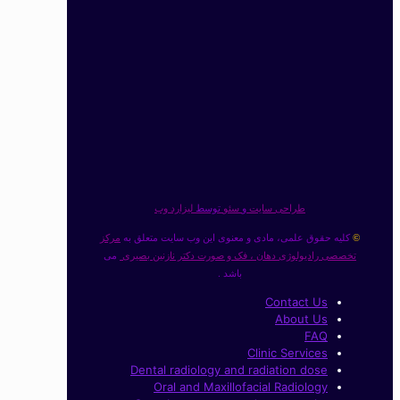
طراحی سایت
و
سئو
توسط
لیزارد وب
کلیه حقوق علمی، مادی و معنوی این وب سایت متعلق به
مرکز
©
تخصصی رادیولوژی دهان ، فک و صورت دکتر نازنین بصیری
می
باشد .
Contact Us
About Us
FAQ
Clinic Services
Dental radiology and radiation dose
Oral and Maxillofacial Radiology