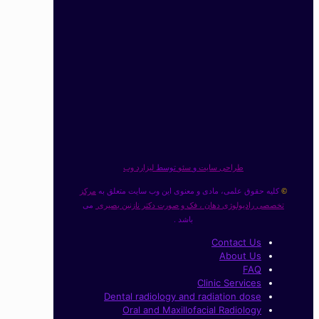
طراحی سایت
و
سئو
توسط
لیزارد وب
کلیه حقوق علمی، مادی و معنوی این وب سایت متعلق به
مرکز
©
تخصصی رادیولوژی دهان ، فک و صورت دکتر نازنین بصیری
می
باشد .
Contact Us
About Us
FAQ
Clinic Services
Dental radiology and radiation dose
Oral and Maxillofacial Radiology