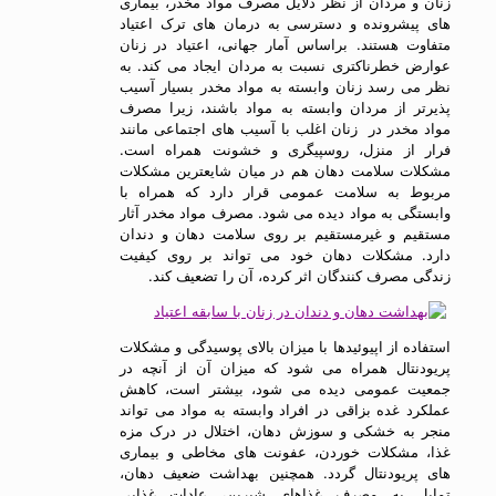
زنان و مردان از نظر دلایل مصرف مواد مخدر، بیماری
های پیشرونده و دسترسی به درمان های ترک اعتیاد
متفاوت هستند. براساس آمار جهانی، اعتیاد در زنان
عوارض خطرناكتری نسبت به مردان ایجاد می کند. به
نظر می رسد زنان وابسته به مواد مخدر بسیار آسیب
پذیرتر از مردان وابسته به مواد باشند، زیرا مصرف
مواد مخدر در زنان اغلب با آسیب های اجتماعی مانند
فرار از منزل، روسپیگری و خشونت همراه است.
مشکلات سلامت دهان هم در میان شایعترین مشکلات
مربوط به سلامت عمومی قرار دارد که همراه با
وابستگی به مواد دیده می شود. مصرف مواد مخدر آثار
مستقیم و غیرمستقیم بر روی سلامت دهان و دندان
دارد. مشکلات دهان خود می تواند بر روی کیفیت
زندگی مصرف کنندگان اثر کرده، آن را تضعیف کند.
استفاده از اپیوئیدها با میزان بالای پوسیدگی و مشکلات
پریودنتال همراه می شود که میزان آن از آنچه در
جمعیت عمومی دیده می شود، بیشتر است، کاهش
عملکرد غده بزاقی در افراد وابسته به مواد می تواند
منجر به خشکی و سوزش دهان، اختلال در درک مزه
غذا، مشکلات خوردن، عفونت های مخاطی و بیماری
های پریودنتال گردد. همچنین بهداشت ضعیف دهان،
تمایل به مصرف غذاهای شیرین، عادات غذایی