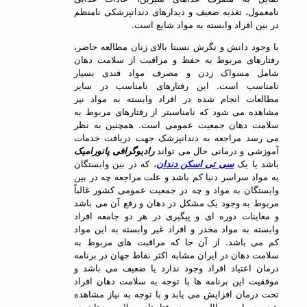
نامعمول، تغذیه ضعیف و دیدارهای دندانپزشکی نامنظم
در بین افراد وابسته به مواد شایع است.
با وجود دانش و نگرش نسبتا بالای زنان مطالعه حاضر،
رفتارهای مربوط به حفظ و مراقبت از سلامت دهان
شامل مسواک زدن و مصرف مواد قندی بسیار
نامناسب است. این رفتارهای نامناسب در سایر
مطالعات انجام شده در افراد وابسته به مواد نیز
مشاهده می شود که نامناسبتر از رفتارهای مربوط به
سلامت دهان جمعیت عمومی است. همچنین به نظر
می رسد مراجعه به دندانپزشک جهت دریافت خدمات
آموزشی و درمانی حال می تواند
رادیوگرافی پانورامیک
باشد یا یک
سی تی اسکن دندان
، که در بین وابستگان
به مواد سراسر دنیا کم باشد و علت مراجعه چه در بین
وابستگان به مواد و چه در جمعیت عمومی کشور غالباً
مربوط به وجود یک مشکل در دهان و رفع آن می باشد
و معاینات دوره ای و پیگیری در هر دو جامعه افراد
وابسته به مواد مخدر و افراد غیر وابسته به این مواد
کم می باشد. از آن جا که مراقبت های مربوط به
سلامت دهان در ایران مشابه اکثر نقاط جهان در برنامه
درمان اعتیاد افراد وجود ندارد یا ضعیف می باشد و
موفقیت این برنامه ها با توجه به سلامت دهان افراد
تحت درمان افزایش می یابد و با توجه به نیاز مشاهده