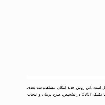
یجیتال است .این روش جدید امکان مشاهده سه بعدی
نسوج نرم و سخت را بدون تغییر در اندازه ها: Distortion و یا بزرگنمایی: Magnificationامکان پذیر ساخته است و اطلاعات حاصله با تکنیک CBCT در تشخیص, طرح درمان و انتخاب