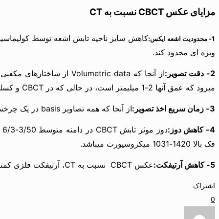
مزایای عکس CBCT نسبت به CT
1- محدودیت اشعه ایکس:
ویژه ای محدود کند.
2- دقت تصویر:
میرود که عمق آنها 2-1 میلیمتر است، در حالی که در CBCT و کسلها ایزوتروپیک(در ابعاد x، y و z برابر هستند) بوده و در دامنه ای بین 4/0-125/0 میلیمتر واقع اند.
3- زمان سریع اخذ تصویر:
از آنجا که همه تصاویر basis در یک چرخش منفرد عکس CBCT به دست می آیند زمان تصویربرداری سریعتر است.
4- کاهش دوز:
فک بالا 1420-1031 میکروسیورت میباشد.
5- کاهش آرتیفکت:
عکس CBCT نسبت به CT، آرتیفکت فلزی کمتری را نشان میدهد
اشتراک
0