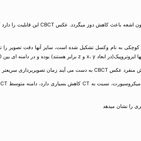
کاهش سایز ناحیه تابش اشعه توسط کولیماسی