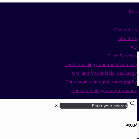
Contact Us
About Us
FAQ
Clinic Services
Dental radiology and radiation dose
ی
Oral and Maxillofacial Radiology
Cone beam computed tomography
Dental radiology and pregnancy
✕
نوروما