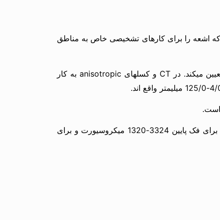
ون اشعه باعث کاهش دوز میگردد. عکس CBCT این قابلیت را دارد که اشعه را برای کارهای تشخیصی خاص به مناطق
از آنجا که Volumetric data از ساختارهای مکعبی کوچکی به نام وکسل تشکیل شده است، سایز آنها دقت تصویر را تعیین میکند. در CT و کسلهای anisotropic به کار
دوز موثر تابش CBCT در دامنه متوسط 3/50-6/3 میکروسیورت، نسبت به CT کاهش بسیاری دارد، دامنه متوسط CT برای فک پایین 3324-1320 میکروسیورت و برای