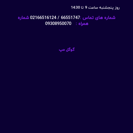
روز پنجشنبه ساعت 9 تا 14:30
شماره های تماس :
66551747 / 02166516124
شماره
همراه :
09308950070
گوگل مپ