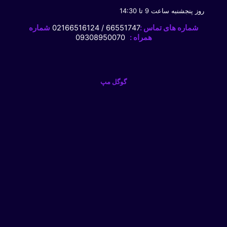
روز پنجشنبه ساعت 9 تا 14:30
شماره های تماس :
66551747 / 02166516124
شماره
همراه :
09308950070
گوگل مپ