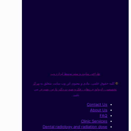
طراحی سایت
و
سئو
توسط
لیزارد وب
کلیه حقوق علمی، مادی و معنوی این وب سایت متعلق به
مرکز
©
تخصصی رادیولوژی دهان ، فک و صورت دکتر نازنین بصیری
می
باشد .
Contact Us
About Us
FAQ
Clinic Services
Dental radiology and radiation dose