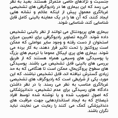
جنسیت و نژادهای خاصی متمرکز هستند. بعید به نظر
می رسد که این بیماری ها در رادیوگرافی های تشخیصی
غربالگری معمول پیش از اینکه علائم و نشانه هایی
ایجاد کنند، که آن ها را در یک معاینه بالینی کامل قابل
شناسایی کند، شناسایی شوند.
بیماری های پریودنتال می توانند از نظر بالینی تشخیص
داده شوند. اگرچه تصاویر رادیوگرافی برای تعیین میزان
استخوان از دست رفته و وجود سایر عواملی که ممکن
است پروکتوز را تحت تاثیر قرار دهند، به کار برده می
شوند. بیماری های پری اپیکال عموما با ترمیم های بزرگ
یا پوسیدگی های وسیعی همراه هستند که از طریق
بررسی های بالینی قابل تشخیص می باشند. پوسیدگی
های سطوح پروگزیمال، ممکن است تا هنگامی که به حد
زیادی گسترش نیافته اند، قابل تشخیص نباشند، که این
مورد، یکی از شرایطی است که رادیوگراف های تشخیصی
غربالگری مناسب به نظر می رسند. با در نظر داشتن
دادگاه های رسیدگی برای عدم تشخیص، دندانپزشکانی
که اصول تصویب شده و یا نوشته شده توسط افراد
ذیصلاح که به ایجاد استانداردهایی جهت مراقبت های
دندانپزشکی کمک می کنند را رعایت می نمایند، نباید
نگران باشند.