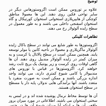
توضیح
علاوه بر توروس ممکن است اگزوستوزهاس دیگر در
سایر نواحی فکین روی دهند. این ها معمولا مناطق
کوچکی از هایپرپلازی استخوانی استخوان کورتیکال و گاه
استخوان اسفنجی داخلی می باشند و به طور معمول در
سطح زایده آلوئولار رخ می دهند.
تظاهرات کلینکی
اگزوستوزها به طور شایع می توانند در سطح باکال زایده
آلوئولار ماگزیلاری و معمولا در ناحیه کانین یا مولر توسعه
یابند. همچنین ممکن است در سطح پالاتال یا کرست و به
میزان کمتر در زایده آلوئولار مندبیل روی دهند. آن ها
گاهی اوقات روی کرست و زیر پونتیک یک بریج ثابت رشد
خواهند کرد. اگزوستوزها در قیاس با توروس های
مندبیولار یا کامی شیوع کمتری دارند، می توانند واجد
اندازه بزرگی باشند و ممکن است به صورت منفرد یا
متعدد باشند. آنها برآمدگی هایی ندولار، پایه دار یا مسطح
در سطح استخوان هستند.
آن ها توسط مخاط نرمال پوشیده شده اند و در لمس به
سختی استخوان می باشند. اطلاعاتی در مورد میزان بروز
واقعی آن ها و اینکه آیا میزان شیوع آن ها در جنس