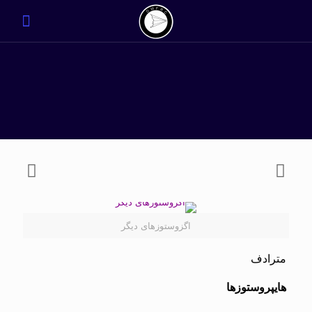
اگزوستوزهای دیگر
مترادف
هایپروستوزها