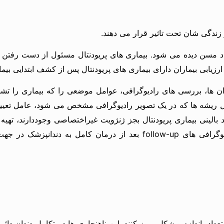
 زندگی شان تحت تاثیر قرار می دهند.
راد مسن دیده می شود. بیماری های پریودنتال مسئول از دست رفتن تع
ابی بیماران دارای بیماری های پریودنتال پس از کشف ابتدایی بیماری
ندان ها، بررسی های رادیوگرافی، عوامل موضعی را که بیماری را تشد
یشه ها که در یک تصویر رادیوگرافی مشخص می شود، عامل تعیین کن
الینی بیماری پریودنتال بجز ژنژویت غیراختصاصی وجوددارند، تهیه 
اپیکال می باشد، جهت تعیین شدت بیماری یاری دهنده است. رادیوگرافی های low-up
د، اندازه و شکل بروز کنند. این ناهنجاری ها در تکامل دندان دا