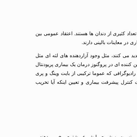
داد کثیری از دندان ها هستند. اعتقاد عمومی بین
 در معاینات بالینی دارند.
ید می کنند، مثل وجود آزاردهنده های لثه ای مثل
نده ای در پروگنوز درمان یک بیماری پریودنتال
رادیوگرافی که عموما ترکیبی از بایت وینگ و پری
fol بعد از درمان کامل به دندانپزشک در جهت کنترل پیشرفت بیماری و تعیین اینکه آیا تخریب
ئمی نسبت به شیری با شیوع بیشتری رخ می دهند و