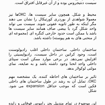
سیست دنتیجروس بوده و از آن غیرقابل افتراق است.
محیط و شکل. همچون سایر سیست ها، OKCها نیز
معمولا شواهدی از بوردری کورتیکال را نشان می دهند
مگر اینکه به طور ثانویه عفونی شوند. سیست می تواند
واحد شکل گرد یا بیضی صاف همانند سایر سیست ها
باشد یا ممکن است حدود خارجی کنگره ای (مجموعه ای
از منحنی های به هم پیوسته) داشته باشد.
ساختمان داخلی. ساختمان داخلی اغلب رادیولوسنت
است، وجود کراتین در داخل سیست، رادیواپسیتی را
افزایش نمی‌دهد. در برخی موارد ممکن است سپتای
داخلی واجد انحنا وجود داشته باشد و به ضایعه، نمای
مولتی لوکولار بدهد.
تاثیر بر ساختمان های احاطه کننده. یک مشخصه مهم
OKC، تمایل آن به رشد در طول ساختمان های داخلی
فکین است که موجب حداقل expansion می شود.
شکل
این موضوع در تمام مندبیل بجز راموس فوقانی و زایده