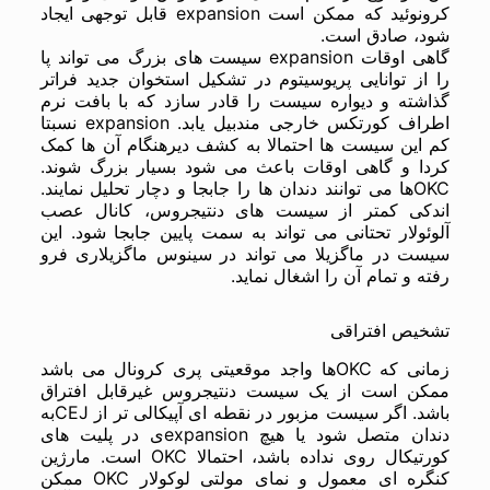
کرونوئید که ممکن است expansion قابل توجهی ایجاد
شود، صادق است.
گاهی اوقات expansion سیست های بزرگ می تواند پا
را از توانایی پریوسیتوم در تشکیل استخوان جدید فراتر
گذاشته و دیواره سیست را قادر سازد که با بافت نرم
اطراف کورتکس خارجی مندبیل یابد. expansion نسبتا
کم این سیست ها احتمالا به کشف دیرهنگام آن ها کمک
کردا و گاهی اوقات باعث می شود بسیار بزرگ شوند.
OKCها می توانند دندان ها را جابجا و دچار تحلیل نمایند.
اندکی کمتر از سیست های دنتیجروس، کانال عصب
آلوئولار تحتانی می تواند به سمت پایین جابجا شود. این
سیست در ماگزیلا می تواند در سینوس ماگزیلاری فرو
رفته و تمام آن را اشغال نماید.
تشخیص افتراقی
زمانی که OKCها واجد موقعیتی پری کرونال می باشد
ممکن است از یک سیست دنتیجروس غیرقابل افتراق
باشد. اگر سیست مزبور در نقطه ای آپیکالی تر از CEJبه
دندان متصل شود یا هیچ expansionی در پلیت های
کورتیکال روی نداده باشد، احتمالا OKC است. مارژین
کنگره ای معمول و نمای مولتی لوکولار OKC ممکن