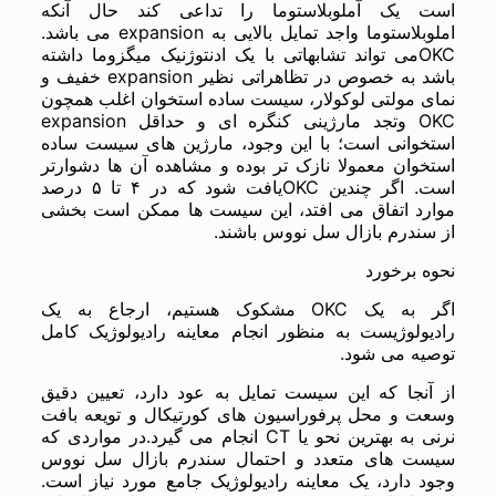
است یک آملوبلاستوما را تداعی کند حال آنکه
املوبلاستوما واجد تمایل بالایی به expansion می باشد.
OKCمی تواند تشابهاتی با یک ادنتوژنیک میگزوما داشته
باشد به خصوص در تظاهراتی نظیر expansion خفیف و
نمای مولتی لوکولار، سیست ساده استخوان اغلب همچون
OKC وتجد مارژینی کنگره ای و حداقل expansion
استخوانی است؛ با این وجود، مارژین های سیست ساده
استخوان معمولا نازک تر بوده و مشاهده آن ها دشوارتر
است. اگر چندین OKCیافت شود که در ۴ تا ۵ درصد
موارد اتفاق می افتد، این سیست ها ممکن است بخشی
از سندرم بازال سل نووس باشند.
نحوه برخورد
اگر به یک OKC مشکوک هستیم، ارجاع به یک
رادیولوژیست به منظور انجام معاینه رادیولوژیک کامل
توصیه می شود.
از آنجا که این سیست تمایل به عود دارد، تعیین دقیق
وسعت و محل پرفوراسیون های کورتیکال و تویعه بافت
نرنی به بهترین نحو یا CT انجام می گیرد.در مواردی که
سیست های متعدد و احتمال سندرم بازال سل نووس
وجود دارد، یک معاینه رادیولوژیک جامع مورد نیاز است.