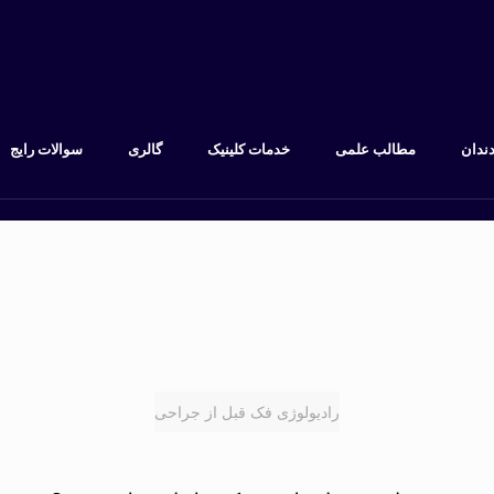
دندان
مطالب علمی
خدمات کلینیک
گالری
سوالات رایج
رادیولوژی فک قبل از جراحی