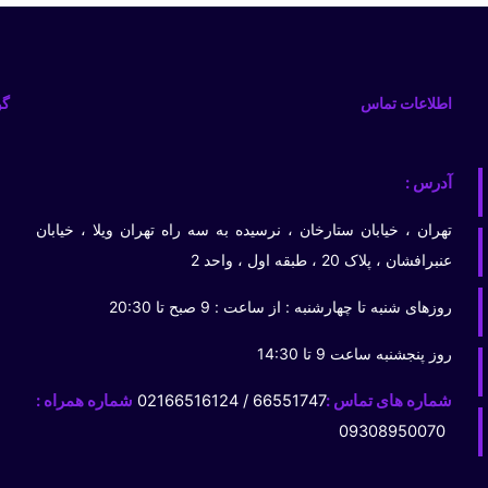
اطلاعات تماس
گو
آدرس :
تهران ، خیابان ستارخان ، نرسیده به سه راه تهران ویلا ، خیابان
عنبرافشان ، پلاک 20 ، طبقه اول ، واحد 2
روزهای شنبه تا چهارشنبه : از ساعت : 9 صبح تا 20:30
روز پنجشنبه ساعت 9 تا 14:30
شماره های تماس :
66551747 / 02166516124
شماره همراه :
09308950070