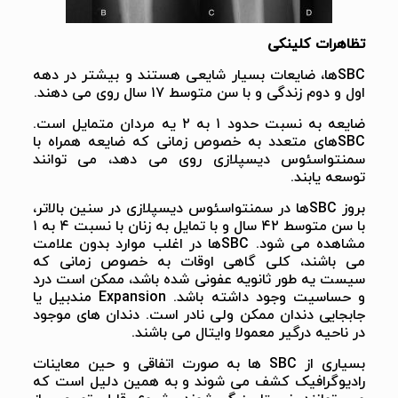
تظاهرات کلینکی
SBCها، ضایعات بسیار شایعی هستند و بیشتر در دهه
اول و دوم زندگی و با سن متوسط ۱۷ سال روی می دهند.
ضایعه به نسبت حدود ۱ به ۲ یه مردان متمایل است.
SBCهای متعدد به خصوص زمانی که ضایعه همراه با
سمنتواسئوس دیسپلازی روی می دهد، می توانند
توسعه یابند.
بروز SBCها در سمنتواسئوس دیسپلازی در سنین بالاتر،
با سن متوسط ۴۲ سال و با تمایل به زنان با نسبت ۴ به ۱
مشاهده می شود. SBCها در اغلب موارد بدون علامت
می باشند، کلی گاهی اوقات به خصوص زمانی که
سیست یه طور ثانویه عفونی شده باشد، ممکن است درد
و حساسیت وجود داشته باشد. Expansion مندبیل یا
جابجایی دندان ممکن ولی نادر است‌. دندان های موجود
در ناحیه درگیر معمولا وایتال می باشند.
بسیاری از SBC ها به صورت اتفاقی و حین معاینات
رادیوگرافیک کشف می شوند و به همین دلیل است که