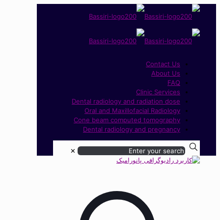
Contact Us
About Us
FAQ
Clinic Services
Dental radiology and radiation dose
Oral and Maxillofacial Radiology
Cone beam computed tomography
Dental radiology and pregnancy
✕