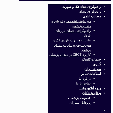
رادیولوژی دهان فک و صورت
رادیولوژی دندان
مطالب علمی
دوز تابش اشعه در رادیولوژی
دندان پزشکی
رادیوگرافی دندان در زنان
باردار
علت تجویز رادیولوژی فک و
صورت وکاربرد آن در دندان
پزشکی
کاربرد CBCT در دندان پزشکی
خدمات کلینیک
گالری
سوالات رایج
اطلاعات تماس
درباره ما
تماس با ما
رزرو آنلاین وقت
پرتال پزشکان
عضویت پزشکان
پروفایل بیماران