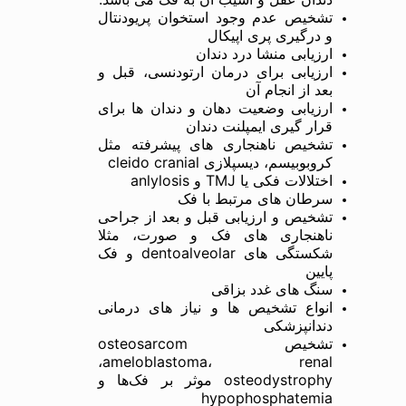
تشخیص عدم وجود استخوان پریودنتال
و درگیری پری اپیکال
ارزیابی منشا درد دندان
ارزیابی برای درمان ارتودنسی، قبل و
بعد از انجام آن
ارزیابی وضعیت دهان و دندان ها برای
قرار گیری ایمپلنت دندان
تشخیص ناهنجاری های پیشرفته مثل
کروبوبیسم، دیسپلازی cleido cranial
اختلالات فکی یا TMJ و anlylosis
سرطان های مرتبط با فک
تشخیص و ارزیابی قبل و بعد از جراحی
ناهنجاری های فک و صورت، مثلا
شکستگی های dentoalveolar و فک
پایین
سنگ های غدد بزاقی
انواع تشخیص ها و نیاز های درمانی
دندانپزشکی
تشخیص osteosarcom
،ameloblastoma، renal
osteodystrophy موثر بر فک‌ها و
hypophosphatemia