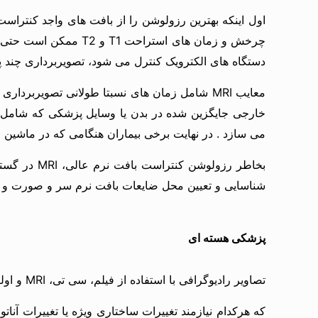
دستگاه های الکترویک کنترل می شود، تصویربرداری چند پ
معایب MRI شامل زمان های نسبتا طولانی تصویرب
می سازد . در نهایت برخی بیماران هنگامی که در ماشین MRI قرار می گیرند دچار ترس از مکان های تاریک می شود.
شناسایی و تعیین محل ضایعات بافت نرم سر و صورت و تهی
پزشکی هسته ای
تصاویر رادیوگرافی با استفاده از فیلم، سی تی، MRI و اولتراسونوگرافی تشخیصی تکنیک های تصویربرداری مورفولوژیک در نظر گرفته می شوند.
که هرکدام نیازمند تغییرات ساختاری ویژه یا تغییرات آن