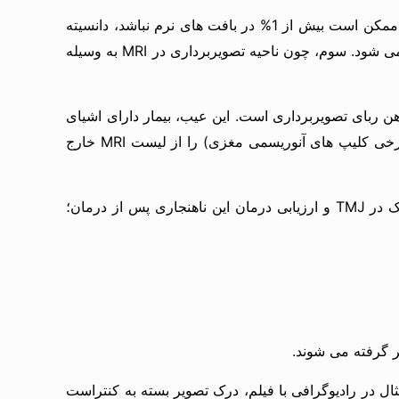
اول اینکه بهترین رزولوشن را از بافت های واجد کنتراست ذاتی پایین ارائه می دهد. اگرچه تفاوت ضریب تضعیف اشعه ایکس ممکن است بیش از 1% در بافت های نرم نباشد، دانسیته
چرخش و زمان های استراحت T1 و T2 ممکن است حتی تا 40% متفاوت باشند. دوم اینکه هیچ اشعه یونیزانی در MRI تابیده نمی شود. سوم، چون ناحیه تصویربرداری در MRI به وسیله
 آهن ربای تصویربرداری است. این عیب، بیمار دارای اشیای
خارجی جایگزین شده در بدن یا وسایل پزشکی که شامل یا حاوی فلزات فرومغناطیس (برای مثال پیس میکروهای قلبی و برخی کلیپ های آنوریسمی مغزی) را از لیست MRI خارج
بخاطر رزولوشن کنتراست بافت نرم عالی، MRI در گستره متنوعی از شرایط به کار می رود. تشخیص اختلال داخلی مشکوک در TMJ و ارزیابی درمان این ناهنجاری پس از درمان؛
ال در رادیوگرافی با فیلم، درک تصویر بسته به کنتراست