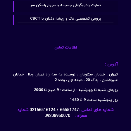
تفاوت رادیوگرافی جمجمه با سی‌تی‌اسکن سر
بررسی تخصصی فک و ریشه دندان با CBCT
اطلاعات تماس
آدرس :
تهران ، خیابان ستارخان ، نرسیده به سه راه تهران ویلا ، خیابان
عنبرافشان ، پلاک 20 ، طبقه اول ، واحد 2
روزهای شنبه تا چهارشنبه : از ساعت : 9 صبح تا 20:30
روز پنجشنبه ساعت 9 تا 14:30
شماره های تماس :
66551747 / 02166516124
شماره
همراه :
09308950070