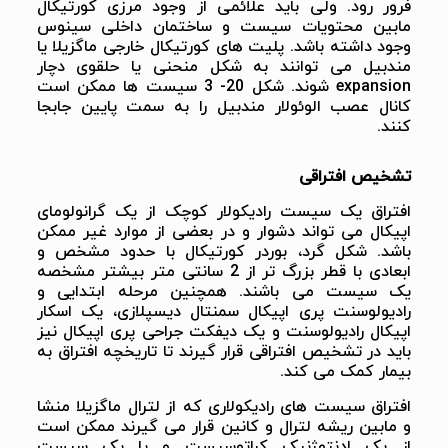
فرور رود. ولی باید علائمی از وجود مرزی کورتیکال
مابین محتویات سیست و ساختمان داخلی سینوس
وجود داشته باشد. پلیت های کورتیکال خارجی ماگزیلا یا
مندبیل می توانند به شکل منحنی یا حلقوی دچار
expansion شوند. شکل 20- 3 سیست ها ممکن است
کانال عصب الوئولار مندبیل را به سمت پایین جابجا
کنند.
تشخیص افتراقی
افتراق یک سیست رادیکولار کوچک از یک گرانولومای
اپیکال می تواند دشوار و در بعضی از موارد غیر ممکن
باشد. شکل گرد، بوردر کورتیکال با حدود مشخص و
ابعادی با قطر بزرگ تر از 2 سانتی متر بیشتر مشخصه
یک سیست می باشند. همچنین مرحله ابتدایی و
رادیولوسنت پری اپیکال سمنتال دیسپلازی، یک اسکار
اپیکال رادیولوسنت و یک دیفکت جراحی پری اپیکال نیز
باید در تشخیص افتراقی قرار گیرند تا تاریخچه افتراق به
بیمار کمک می کند.
افتراق سیست های رادیکولاری که از لترال ماگزیلا منشا
و مابین ریشه لترال و کانین قرار می گیرند ممکن است
از یک ادنتوژنیک کراتوسیست و یا یک سیست