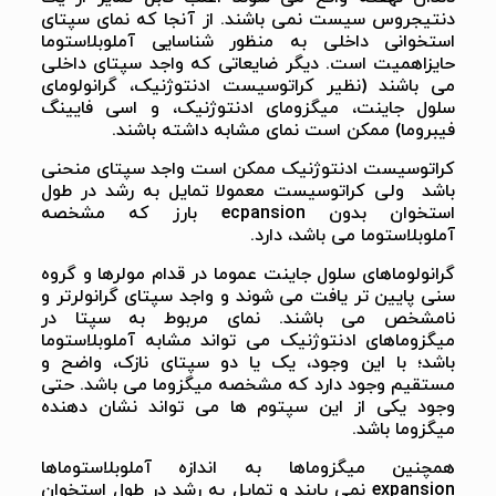
دنتیجروس سیست نمی باشند. از آنجا که نمای سپتای
استخوانی داخلی به منظور شناسایی آملوبلاستوما
حایزاهمیت است. دیگر ضایعاتی که واجد سپتای داخلی
می باشند (نظیر کراتوسیست ادنتوژنیک، گرانولومای
سلول جاینت، میگزومای ادنتوژنیک، و اسی فایینگ
فیبروما) ممکن است نمای مشابه داشته باشند.
کراتوسیست ادنتوژنیک ممکن است واجد سپتای منحنی
باشد ولی کراتوسیست معمولا تمایل به رشد در طول
استخوان بدون ecpansion بارز که مشخصه
آملوبلاستوما می باشد، دارد.
گرانولوماهای سلول جاینت عموما در قدام مولرها و گروه
سنی پایین تر یافت می شوند و واجد سپتای گرانولرتر و
نامشخص می باشند. نمای مربوط به سپتا در
میگزوماهای ادنتوژنیک می تواند مشابه آملوبلاستوما
باشد؛ با این وجود، یک یا دو سپتای نازک، واضح و
مستقیم وجود دارد که مشخصه میگزوما می باشد. حتی
وجود یکی از این سپتوم ها می تواند نشان دهنده
میگزوما باشد.
همچنین میگزوماها به اندازه آملوبلاستوماها
expansion نمی یابند و تمایل به رشد در طول استخوان