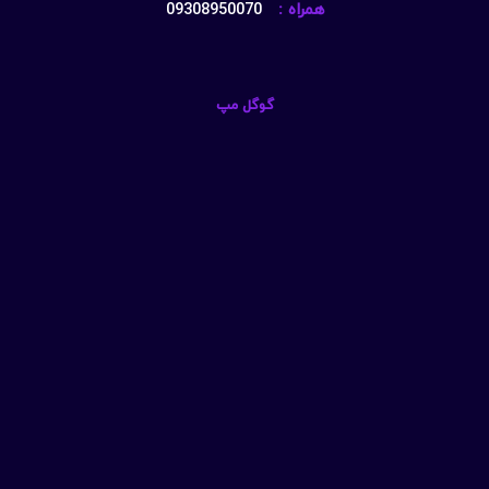
همراه :
09308950070
گوگل مپ