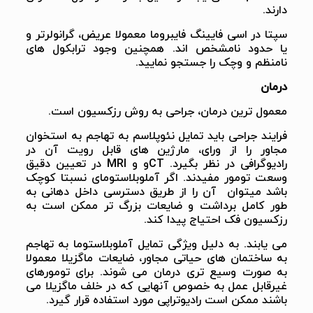
دارند.
سپتا در اسی فایینگ فایبروما معمولا عریض، گرانولرتر و
یا حدود نامشخص اند. همچنین وجود ترابکول های
نامنظم و وچک را جستجو نمایید.
درمان
معمول ترین درمان، جراحی به روش رزکسیون است.
فرایند جراحی باید تمایل نئوپلاسم به تهاجم به استخوان
مجاور را از ورای، مارژین های قابل رویت آن در
رادیوگرافی در نظر بگیرد. CTو و MRI در تعیین دقیق
وسعت تومور مفیدند. اگر آملوبلاستومای نسبتا کوچک
باشد میتوان آن را از طریق دسترسی داخل دهانی به
طور کامل برداشت و ضایعات بزرگ تر ممکن است به
رزکسیون فک احتیاج پیدا کند.
می یابند. به دلیل ویژگی تمایل آملوبلاستوما به تهاجم
به ساختمان های حیاتی مجاور، ضایعات ماگزیلا معمولا
به صورت وسیع تری درمان می شوند. برای تومورهای
غیرقابل عمل به خصوص آنهایی که در خلف ماگزیلا می
باشند ممکن است رادیوتراپی مورد استفاده قرار گیرد.