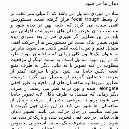
دندان ها می شود.
مثلا در موردی مندبیل می باشد که 5 میلی متر عقب تر
از وسط focal trough قرار گرفته است. دیستورشن
افقی سبب می گردد که حلقه پهن تر دیده شود و
متناسب با آن عرض دندان های تصویرشده افزایش می
یابد. در این تصاویر اگر تغییری هم در بعد عمودی دیده
شود، بسیار اندک است. این دیستورشن ها از حرکت افقی
متقابل فیلم و تیوب اشعه ایکس ناشی می شوند. بنابراین
به عنوان یک قانون کلی زمانی که ساختمان مورد نظر،
که در این مورد مندبیل است، به سمت لینگوال موقعیت
مطلوب در لایه تصویر یا به بیانی دیگر به طرف منبع
اشعه ایکس جابجا می شود. پرتو با سرعتی کمتر از
سرعت جابجایی گیرنده از مندبیل می گذرد. درنتیجه
تصاویر مربوط به ساختمان های این ناحیه به طور افقی
elongate شده و پهن تر به نظر می رسند. از طرف
دیگر زمانی که مندبیل به طرف باکال لایه تصویر جابجا
می شود، پرتو با سرعتی بیشتر از سرعت نرمال از
ساختمان ها عبور می کند. در این مثال چون گیرنده با
سرعت مناسب در حال حرکت می باشد، تصویر دندان
های قدامی در بعد افقی فشرده شده و باریک تر دیده می
شوند. در تعقیب پیشرفت یک ضایعه استخوانی بخصوص
در قسمت قدامی، باید به این ملاحظات، توجه ویژه ای