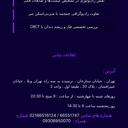
نقش رادیولوژی در تشخیص کیست‌ها و ضایعات فکی
تفاوت رادیوگرافی جمجمه با سی‌تی‌اسکن سر
بررسی تخصصی فک و ریشه دندان با CBCT
اطلاعات تماس
آدرس :
تهران ، خیابان ستارخان ، نرسیده به سه راه تهران ویلا ، خیابان
عنبرافشان ، پلاک 20 ، طبقه اول ، واحد 2
روزهای شنبه تا چهارشنبه : از ساعت : 9 صبح تا 20:30
روز پنجشنبه ساعت 9 تا 14:30
شماره های تماس :
66551747 / 02166516124
شماره
همراه :
09308950070