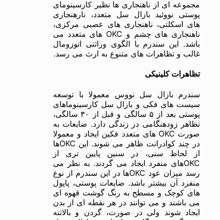
مجموعه ای از ناهنجاری ها نظیر کارسینومای
پوستی نووئید بازال سل متعدد، نارهنجاری
های اسکلتی، ناهنجاری های عصبی مرکزی،
ناهنجاری های چشم و OKC های متعدد می
باشد. این سندرم با الگوی وراثتی اتوزومال
غالب و تظاهرات های متنوع به ارث می رسد.
تظاهرات کلینیکی
سندرم بازال سل نووس معمولا با توسعه
سیست های فکی و بازال سل کارسینوماهای
پوستی بعد از ۵ سالگی و قبل از ۳۰ سالگی،
تظاهر زودهنگامی در زندگی دارد. ضایعات به
صورت OKC های متعدد فکین ایجاد و معمولا
در چند کوادرانت ظاهر می شوند. این OKCها
از لحاظ سنی، در سنین پایین تری از
OKCهای منفرد ایجاد می گردند. به نظر می
رسد میزان عود OKCها در این سندرم از نوع
منفرد آن بیشتر باشد. ضایعات پوستی، پاپول
های کوچک و مسطح به رنگ گوشت قهوه ای
می باشند و می توانند در هر نقطه ای از بدن
ایجاد شوند‌ ولی در صورت، گردن و بالاتنه