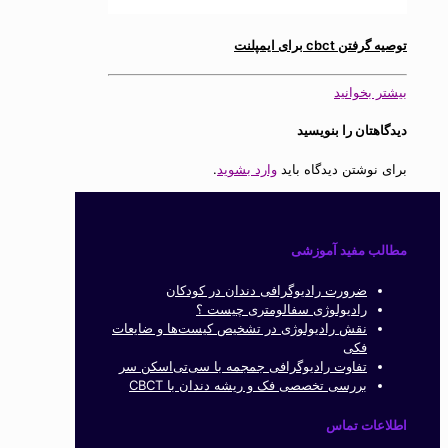
توصیه گرفتن cbct برای ایمپلنت
بیشتر بخوانید
دیدگاهتان را بنویسید
برای نوشتن دیدگاه باید
وارد بشوید
.
مطالب مفید آموزشی
ضرورت رادیوگرافی دندان در کودکان
رادیولوژی سفالومتری چیست ؟
نقش رادیولوژی در تشخیص کیست‌ها و ضایعات
فکی
تفاوت رادیوگرافی جمجمه با سی‌تی‌اسکن سر
بررسی تخصصی فک و ریشه دندان با CBCT
اطلاعات تماس