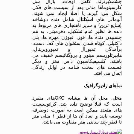
چشمگیرترند. گاهی اوقات، بازال سل
کارسینوماها مدتی بعد از سیست های فکی
شکل می گیرند یا اصلا ایجاد نمی شوند.
آنومالی های اسکلتال شامل دنده دوشاخه
(شایع ترین) و سایر ناهنجاری های مربوط به
دنده ها نظیر عدم تشکیل، دفرمیتی، به هم
چسبیدن دنده ها، قوز، فیوژن مهره ها، پلی
داکتیلی، کوتاه شدن استخوان های کف دست،
برآمدگی تمپورال و تمپوروپریتال،
هایپرتلوریسم مینور و پروگناتیسم خفیف می
باشند. کلسیفیکاسیون داس مغز و دیگر
قسمت های سخت شامه در اوایل زندگی
اتفاق می افتد.
نماهای رادیوگرافیک
محل
. محل آن ها مشابه OKCهای منفرد
است که قبلا توضیح داده شد. کراتوسیست
های متعدد ممکن است به صورت دوطرفه
توسعه یابند و ابعاد آن ها از قطر ۱ میلی متر
تا قطر چند سانتی متر متفاوت می باشد.