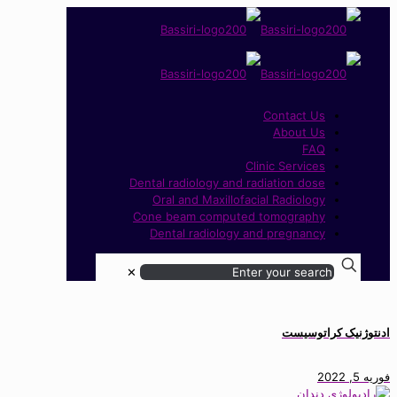
Contact Us
About Us
FAQ
Clinic Services
Dental radiology and radiation dose
Oral and Maxillofacial Radiology
Cone beam computed tomography
Dental radiology and pregnancy
✕
ادنتوژنیک کراتوسیست
فوریه 5, 2022