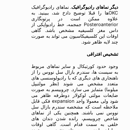
دیگر نماهای رادیوگرافیک
. نماهای رادیوگرافیک
OKCها را قبلا توضیح دادخ شد، ببینید. به
علاوه ممکن است در پرتونگاری
Posteroanterior جمجمه، خط رادیواپکی از
داس مغز کلسیفیه مشخص باشد. گاهی
اوقات این کلسیفیکاسیون می تواند به صورت
چند لایه ظاهر شود.
تشخیص افتراقی
وجود حدود کورتیکال و سایر نماهای مربوط
به سیست ها، سندرم بازال سل نووس را از
ناهنجاری های دیگری که با رادیولوسنسی های
متعدد مشخص می شوند (نظر مولتیپل
میلوما) متمایز می سازد. چروبیسم به صورت
ضایعات مولتی لوکولار دوطرفه ظاهر می
شود ولی معمولا واجد expansion فکی قابل
ملاحظه است که مشخصه سندرم بازال سل
نووس نمی باشند‌. همچنین یکی از نماهای
شاخص چروبیسم، رانده شدن دندان های
خلفی به سمت قدام است. گاهی اوقات
بیماران واجد سیست های دنتیجروس متعدد