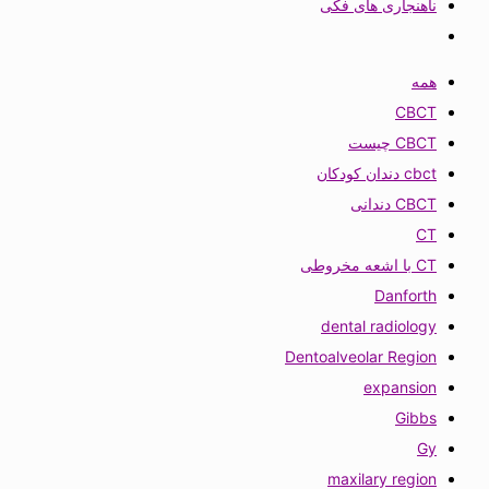
ناهنجاری های فکی
همه
CBCT
CBCT چیست
cbct دندان کودکان
CBCT دندانی
CT
CT با اشعه مخروطی
Danforth
dental radiology
Dentoalveolar Region
expansion
Gibbs
Gy
maxilary region