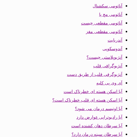
آناتومی سکشنال
آناتومی مچ پا
آناتومی مقطعی چیست
آناتومی مقطعی مغز
آندربایت
آندوسکوپی
آنژیوپلاستی چیست؟
آنژیوگرافی قلب
آنژیوگرفی قلب از طریق دست
آی وی پی کلیه
آیا اسکن هسته ای خطرناک است
آیا اسکن هسته ای قلب خطرناک است؟
آیا اوتیسم درمان می شود؟
آیا رادیوتراپی عوارض دارد
آیا سرطان دهان کشنده است
آیا سرطان سینه درمان دارد؟