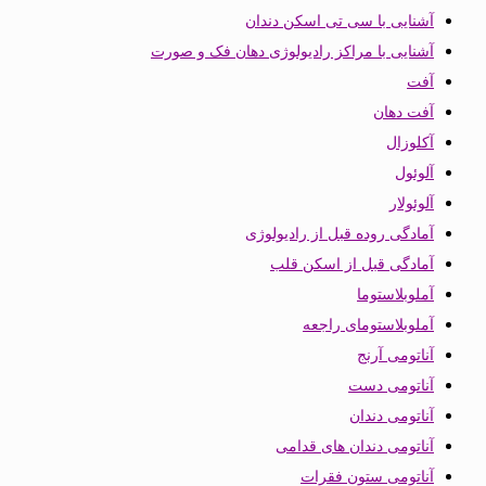
آشنایی با سی تی اسکن دندان
آشنایی با مراکز رادیولوژی دهان فک و صورت
آفت
آفت دهان
آکلوزال
آلوئول
آلوئولار
آمادگی روده قبل از رادیولوژی
آمادگی قبل از اسکن قلب
آملوبلاستوما
آملوبلاستومای راجعه
آناتومی آرنج
آناتومی دست
آناتومی دندان
آناتومی دندان های قدامی
آناتومی ستون فقرات