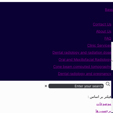
Contact Us
About Us
FAQ
Clinic Services
Dental radiology and radiation dose
ی
Oral and Maxillofacial Radiology
Cone beam computed tomography
Dental radiology and pregnancy
✕
فیلتر بر اساس :
موضوعات
برچسب ها