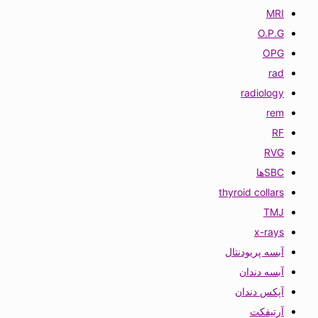
MRI
O.P.G
OPG
rad
radiology
rem
RF
RVG
SBCها
thyroid collars
TMJ
x-rays
آبسه پریودنتال
آبسه دندان
آپکس دندان
آرتیفکت