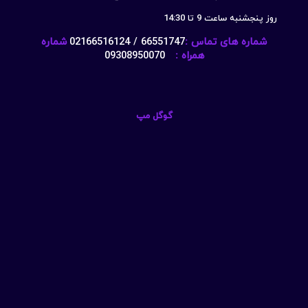
روز پنجشنبه ساعت 9 تا 14:30
شماره های تماس :
66551747 / 02166516124
شماره
همراه :
09308950070
گوگل مپ