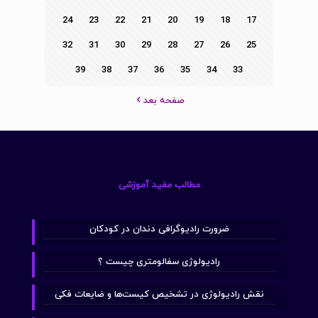
24
23
22
21
20
19
18
17
32
31
30
29
28
27
26
25
39
38
37
36
35
34
33
صفحه بعد
مطالب مفید آموزشی
ضرورت رادیوگرافی دندان در کودکان
رادیولوژی سفالومتری چیست ؟
نقش رادیولوژی در تشخیص کیست‌ها و ضایعات فکی