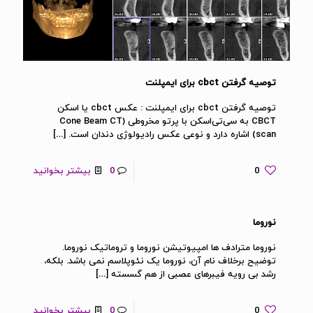
توصیه گرفتن cbct برای ایمپلنت
توصیه گرفتن cbct برای ایمپلنت : عکس cbct یا اسکن
CBCT به سی‌تی‌اسکن با پرتو مخروطی (Cone Beam CT
scan) اشاره دارد و نوعی عکس رادیولوژی دندان است.
[…]
0
0
بیشتر بخوانید
نوروما
نوروما مترادف ها امپیوتیشن نوروما و تروماتیک نوروما.
توضیح برخلاف نام آن، نوروما یک نئوپلاسم نمی باشد. بلکه،
رشد بی رویه فیبرهای عصبی از هم گسسته
[…]
0
0
بیشتر بخوانید