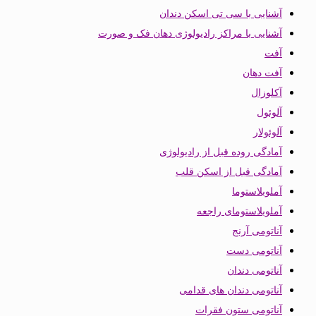
آشنایی با سی تی اسکن دندان
آشنایی با مراکز رادیولوژی دهان فک و صورت
آفت
آفت دهان
آکلوزال
آلوئول
آلوئولار
آمادگی روده قبل از رادیولوژی
آمادگی قبل از اسکن قلب
آملوبلاستوما
آملوبلاستومای راجعه
آناتومی آرنج
آناتومی دست
آناتومی دندان
آناتومی دندان های قدامی
آناتومی ستون فقرات