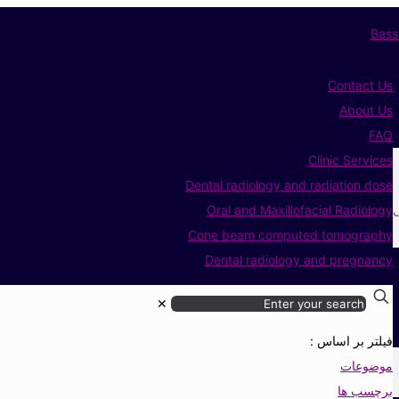
Contact Us
About Us
FAQ
Clinic Services
Dental radiology and radiation dose
ی
Oral and Maxillofacial Radiology
Cone beam computed tomography
Dental radiology and pregnancy
✕
فیلتر بر اساس :
موضوعات
برچسب ها