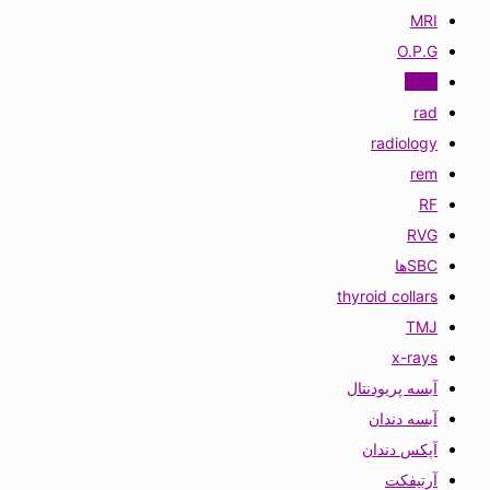
MRI
O.P.G
OPG
rad
radiology
rem
RF
RVG
SBCها
thyroid collars
TMJ
x-rays
آبسه پریودنتال
آبسه دندان
آپکس دندان
آرتیفکت