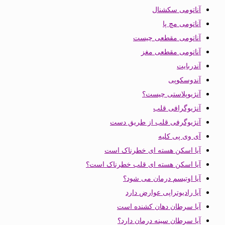
آناتومی سکشنال
آناتومی مچ پا
آناتومی مقطعی چیست
آناتومی مقطعی مغز
آندربایت
آندوسکوپی
آنژیوپلاستی چیست؟
آنژیوگرافی قلب
آنژیوگرفی قلب از طریق دست
آی وی پی کلیه
آیا اسکن هسته ای خطرناک است
آیا اسکن هسته ای قلب خطرناک است؟
آیا اوتیسم درمان می شود؟
آیا رادیوتراپی عوارض دارد
آیا سرطان دهان کشنده است
آیا سرطان سینه درمان دارد؟