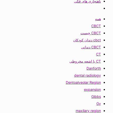
ناهنجاری های فکی
همه
CBCT
CBCT چیست
cbct دندان کودکان
CBCT دندانی
CT
CT با اشعه مخروطی
Danforth
dental radiology
Dentoalveolar Region
expansion
Gibbs
Gy
maxilary region