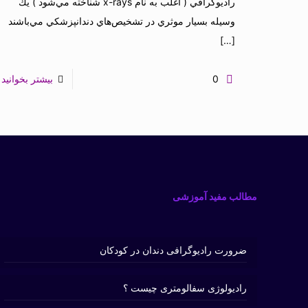
راديوگرافي ( اغلب به نام x-rays شناخته مي‌شود ) يك
وسيله بسيار موثري در تشخيص‌هاي دندانپزشكي مي‌باشند
[…]
0
بیشتر بخوانید
مطالب مفید آموزشی
ضرورت رادیوگرافی دندان در کودکان
رادیولوژی سفالومتری چیست ؟