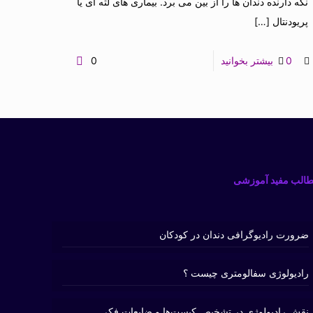
نگه دارنده دندان ها را از بین می برد. بیماری های لثه ای یا
پریودنتال
[…]
0
بیشتر بخوانید
0
الب مفید آموزشی
ضرورت رادیوگرافی دندان در کودکان
رادیولوژی سفالومتری چیست ؟
نقش رادیولوژی در تشخیص کیست‌ها و ضایعات فکی