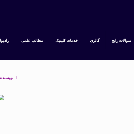
سوالات رایج
گالری
خدمات کلینیک
مطالب علمی
رادیول
نویسنده 