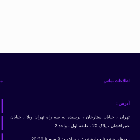
اطلاعات تماس
مط
آدرس :
تهران ، خیابان ستارخان ، نرسیده به سه راه تهران ویلا ، خیابان
عنبرافشان ، پلاک 20 ، طبقه اول ، واحد 2
روزهای شنبه تا چهارشنبه : از ساعت : 9 صبح تا 20:30