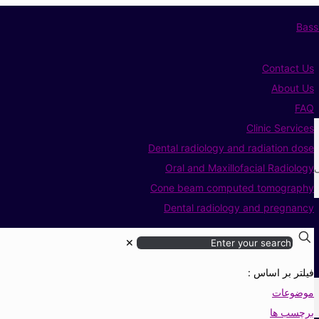
Contact Us
About Us
FAQ
Clinic Services
Dental radiology and radiation dose
ی
Oral and Maxillofacial Radiology
Cone beam computed tomography
Dental radiology and pregnancy
✕
فیلتر بر اساس :
موضوعات
برچسب ها