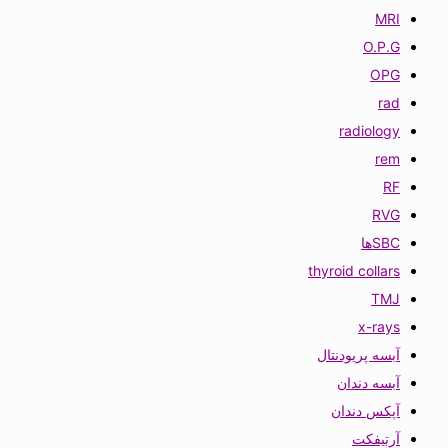
MRI
O.P.G
OPG
rad
radiology
rem
RF
RVG
SBCها
thyroid collars
TMJ
x-rays
آبسه پریودنتال
آبسه دندان
آپکس دندان
آرتیفکت