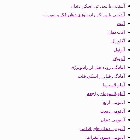
آشنایی با سی تی اسکن دندان
آشنایی با مراکز رادیولوژی دهان فک و صورت
آفت
آفت دهان
آکلوزال
آلوئول
آلوئولار
آمادگی روده قبل از رادیولوژی
آمادگی قبل از اسکن قلب
آملوبلاستوما
آملوبلاستومای راجعه
آناتومی آرنج
آناتومی دست
آناتومی دندان
آناتومی دندان های قدامی
آناتومی ستون فقرات