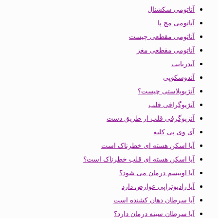
آناتومی سکشنال
آناتومی مچ پا
آناتومی مقطعی چیست
آناتومی مقطعی مغز
آندربایت
آندوسکوپی
آنژیوپلاستی چیست؟
آنژیوگرافی قلب
آنژیوگرفی قلب از طریق دست
آی وی پی کلیه
آیا اسکن هسته ای خطرناک است
آیا اسکن هسته ای قلب خطرناک است؟
آیا اوتیسم درمان می شود؟
آیا رادیوتراپی عوارض دارد
آیا سرطان دهان کشنده است
آیا سرطان سینه درمان دارد؟