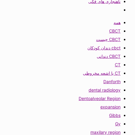
ناهنجاری های فکی
همه
CBCT
CBCT چیست
cbct دندان کودکان
CBCT دندانی
CT
CT با اشعه مخروطی
Danforth
dental radiology
Dentoalveolar Region
expansion
Gibbs
Gy
maxilary region