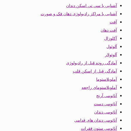
آشنایی با سی تی اسکن دندان
آشنایی با مراکز رادیولوژی دهان فک و صورت
آفت
آفت دهان
آکلوزال
آلوئول
آلوئولار
آمادگی روده قبل از رادیولوژی
آمادگی قبل از اسکن قلب
آملوبلاستوما
آملوبلاستومای راجعه
آناتومی آرنج
آناتومی دست
آناتومی دندان
آناتومی دندان های قدامی
آناتومی ستون فقرات