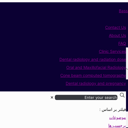
Contact Us
About Us
FAQ
Clinic Services
Dental radiology and radiation dose
ی
Oral and Maxillofacial Radiology
Cone beam computed tomography
Dental radiology and pregnancy
✕
فیلتر بر اساس :
موضوعات
برچسب ها