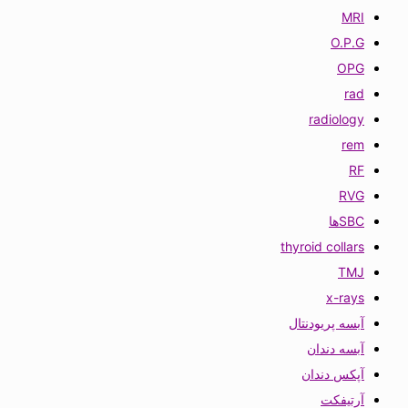
MRI
O.P.G
OPG
rad
radiology
rem
RF
RVG
SBCها
thyroid collars
TMJ
x-rays
آبسه پریودنتال
آبسه دندان
آپکس دندان
آرتیفکت