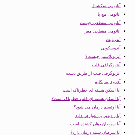
آناتومی سکشنال
آناتومی مچ پا
آناتومی مقطعی چیست
آناتومی مقطعی مغز
آندربایت
آندوسکوپی
آنژیوپلاستی چیست؟
آنژیوگرافی قلب
آنژیوگرفی قلب از طریق دست
آی وی پی کلیه
آیا اسکن هسته ای خطرناک است
آیا اسکن هسته ای قلب خطرناک است؟
آیا اوتیسم درمان می شود؟
آیا رادیوتراپی عوارض دارد
آیا سرطان دهان کشنده است
آیا سرطان سینه درمان دارد؟