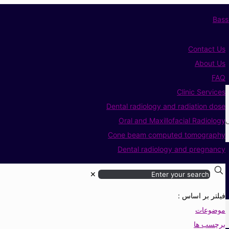
Contact Us
About Us
FAQ
Clinic Services
Dental radiology and radiation dose
ی
Oral and Maxillofacial Radiology
Cone beam computed tomography
Dental radiology and pregnancy
✕
فیلتر بر اساس :
موضوعات
برچسب ها