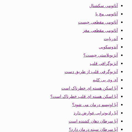
آناتومی سکشنال
آناتومی مچ پا
آناتومی مقطعی چیست
آناتومی مقطعی مغز
آندربایت
آندوسکوپی
آنژیوپلاستی چیست؟
آنژیوگرافی قلب
آنژیوگرفی قلب از طریق دست
آی وی پی کلیه
آیا اسکن هسته ای خطرناک است
آیا اسکن هسته ای قلب خطرناک است؟
آیا اوتیسم درمان می شود؟
آیا رادیوتراپی عوارض دارد
آیا سرطان دهان کشنده است
آیا سرطان سینه درمان دارد؟