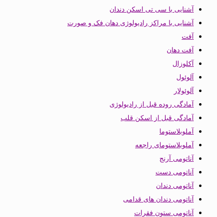
آشنایی با سی تی اسکن دندان
آشنایی با مراکز رادیولوژی دهان فک و صورت
آفت
آفت دهان
آکلوزال
آلوئول
آلوئولار
آمادگی روده قبل از رادیولوژی
آمادگی قبل از اسکن قلب
آملوبلاستوما
آملوبلاستومای راجعه
آناتومی آرنج
آناتومی دست
آناتومی دندان
آناتومی دندان های قدامی
آناتومی ستون فقرات