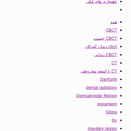
ناهنجاری های فکی
همه
CBCT
CBCT چیست
cbct دندان کودکان
CBCT دندانی
CT
CT با اشعه مخروطی
Danforth
dental radiology
Dentoalveolar Region
expansion
Gibbs
Gy
maxilary region