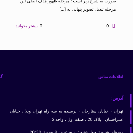
صورت به شرح زیر است : مرحله ظهور هدف اصلی این
مرحله تبدیل تصویر پنهانی به
[…]
0
بیشتر بخوانید
اطلاعات تماس
گو
آدرس :
تهران ، خیابان ستارخان ، نرسیده به سه راه تهران ویلا ، خیابان
عنبرافشان ، پلاک 20 ، طبقه اول ، واحد 2
روزهای شنبه تا چهارشنبه : از ساعت : 9 صبح تا 20:30