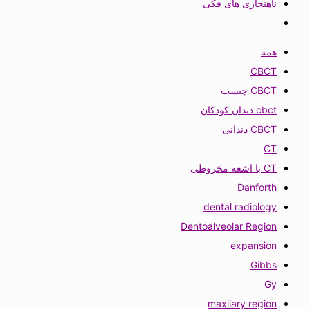
ناهنجاری های فکی
همه
CBCT
CBCT چیست
cbct دندان کودکان
CBCT دندانی
CT
CT با اشعه مخروطی
Danforth
dental radiology
Dentoalveolar Region
expansion
Gibbs
Gy
maxilary region