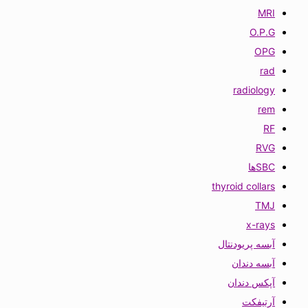
MRI
O.P.G
OPG
rad
radiology
rem
RF
RVG
SBCها
thyroid collars
TMJ
x-rays
آبسه پریودنتال
آبسه دندان
آپکس دندان
آرتیفکت