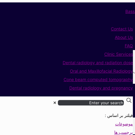
Contact Us
About Us
FAQ
Clinic Services
Dental radiology and radiation dose
ی
Oral and Maxillofacial Radiology
Cone beam computed tomography
Dental radiology and pregnancy
✕
فیلتر بر اساس :
موضوعات
برچسب ها