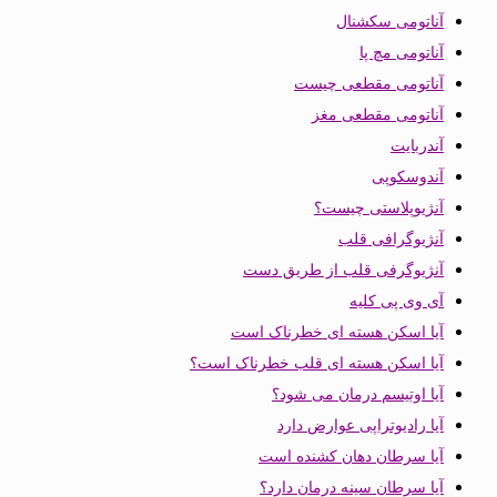
آناتومی سکشنال
آناتومی مچ پا
آناتومی مقطعی چیست
آناتومی مقطعی مغز
آندربایت
آندوسکوپی
آنژیوپلاستی چیست؟
آنژیوگرافی قلب
آنژیوگرفی قلب از طریق دست
آی وی پی کلیه
آیا اسکن هسته ای خطرناک است
آیا اسکن هسته ای قلب خطرناک است؟
آیا اوتیسم درمان می شود؟
آیا رادیوتراپی عوارض دارد
آیا سرطان دهان کشنده است
آیا سرطان سینه درمان دارد؟