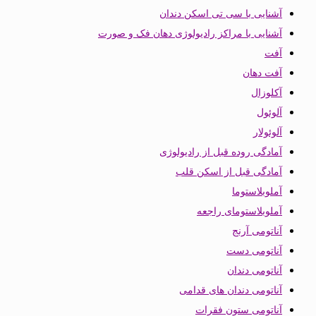
آشنایی با سی تی اسکن دندان
آشنایی با مراکز رادیولوژی دهان فک و صورت
آفت
آفت دهان
آکلوزال
آلوئول
آلوئولار
آمادگی روده قبل از رادیولوژی
آمادگی قبل از اسکن قلب
آملوبلاستوما
آملوبلاستومای راجعه
آناتومی آرنج
آناتومی دست
آناتومی دندان
آناتومی دندان های قدامی
آناتومی ستون فقرات