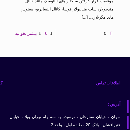
موقعیت قرار گرفتن ساختار های آناتومیک مانند کانال
مندیبولار، ساب مندیبولار فوسا، کانال اینسایزیو، سینوس
های مگزیلاری.
[…]
0
0
بیشتر بخوانید
اطلاعات تماس
گو
آدرس :
تهران ، خیابان ستارخان ، نرسیده به سه راه تهران ویلا ، خیابان
عنبرافشان ، پلاک 20 ، طبقه اول ، واحد 2